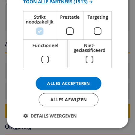
TOON ALLE PARTNERS
(1913) →
wasmachine
Strikt
Prestatie
Targeting
noodzakelijk
Aankomst- en vertrektijden
Functioneel
Niet-
geclassificeerd
Aankomst:
Vanaf 16:00 voor 19:00
ALLES ACCEPTEREN
Vertrek:
Voor: 10:00
ALLES AFWIJZEN
BOEK DEZE VILLA ›
DETAILS WEERGEVEN
Omgeving