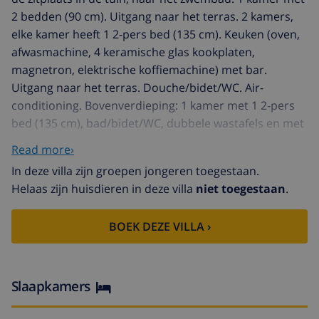
2 bedden (90 cm). Uitgang naar het terras. 2 kamers,
elke kamer heeft 1 2-pers bed (135 cm). Keuken (oven,
afwasmachine, 4 keramische glas kookplaten,
magnetron, elektrische koffiemachine) met bar.
Uitgang naar het terras. Douche/bidet/WC. Air-
conditioning. Bovenverdieping: 1 kamer met 1 2-pers
bed (135 cm), bad/bidet/WC, dubbele wastafels en met
hoekbad. Uitgang naar het terras. 3 kamers, elke
Read more›
kamer heeft 2 bedden (90 cm). 1 kamer met 4 bedden
In deze villa zijn groepen jongeren toegestaan.
(90 cm). 2 bad/bidet/WC's. Air-conditioning. 2
Helaas zijn huisdieren in deze villa
niet toegestaan
.
terrassen, groot tuin, gazon. Terrasmeubelen,
barbecue, loggia. Mooi uitzicht op zee. Ter beschikking:
BOEK DEZE VILLA ›
wasmachine, strijkijzer, haardroger. Internet (Internet
(WiFi), gratis). Garage bij het huis. Let op: 1 slaapkamer
bevindt zich in de kelderverdieping. HUTTE001140
Rocas Doradas 1 km van L'Ametlla de Mar: Groot, zeer
Slaapkamers
mooi, gezellige villa "Bon Capó", van 2 verdiepingen,