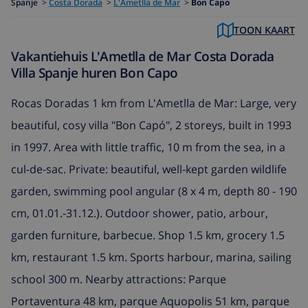
Spanje
>
Costa Dorada
>
L'Ametlla de Mar
>
Bon Capo
TOON KAART
Vakantiehuis L'Ametlla de Mar Costa Dorada
Villa Spanje huren Bon Capo
Rocas Doradas 1 km from L'Ametlla de Mar: Large, very
beautiful, cosy villa "Bon Capó", 2 storeys, built in 1993
in 1997. Area with little traffic, 10 m from the sea, in a
cul-de-sac. Private: beautiful, well-kept garden wildlife
garden, swimming pool angular (8 x 4 m, depth 80 - 190
cm, 01.01.-31.12.). Outdoor shower, patio, arbour,
garden furniture, barbecue. Shop 1.5 km, grocery 1.5
km, restaurant 1.5 km. Sports harbour, marina, sailing
school 300 m. Nearby attractions: Parque
Portaventura 48 km, parque Aquopolis 51 km, parque