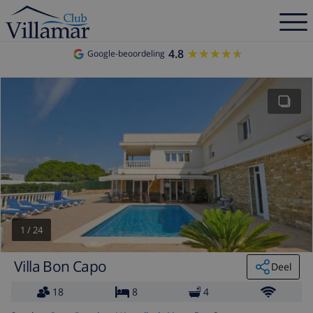
4.8
★★★★★
★★★★★
Google-beoordeling
1
/
24
Villa Bon Capo
Deel
18
8
4