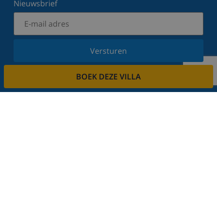
Nieuwsbrief
Versturen
Schrijf u in voor onze nieuwsbrief en blijf op de
BOEK DEZE VILLA
hoogte van de laatste nieuwtjes en aanbiedingen.
Wij respecteren uw privacy.
Verhuur uw vakantiehuis
Wilt u uw villa via ons verhuren?
Lees meer