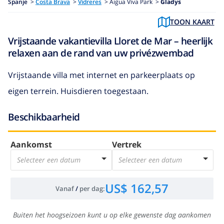
Spanje
>
Costa Brava
>
Vidreres
>
Aigua Viva Park >
Gladys
TOON KAART
Vrijstaande vakantievilla Lloret de Mar – heerlijk
relaxen aan de rand van uw privézwembad
Vrijstaande villa met internet en parkeerplaats op
eigen terrein. Huisdieren toegestaan.
Beschikbaarheid
Aankomst
Vertrek
Selecteer een datum
Selecteer een datum
US$ 162,57
Vanaf
/
per dag
:
Buiten het hoogseizoen kunt u op elke gewenste dag aankomen