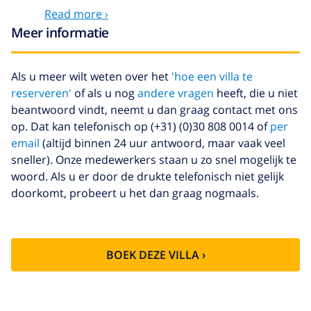
Read more ›
Optionele diensten
Meer informatie
Bedlinnen
US$ 17,59 per persoon , te
betalen bij aankomst
Als u meer wilt weten over het
'hoe een villa te
reserveren'
of als u nog
andere vragen
heeft, die u niet
Handdoeken
US$ 8,80 per persoon , te
beantwoord vindt, neemt u dan graag contact met ons
betalen bij aankomst
op. Dat kan telefonisch op (+31) (0)30 808 0014 of
per
Babybedje
US$ 4,19 per dag
email
(altijd binnen 24 uur antwoord, maar vaak veel
sneller). Onze medewerkers staan u zo snel mogelijk te
Huisdieren
US$ 10,05 per dag
woord. Als u er door de drukte telefonisch niet gelijk
Extra beddengoed
US$ 17,59 per persoon , te
doorkomt, probeert u het dan graag nogmaals.
betalen bij aankomst
Extra handdoeken
US$ 8,80 per persoon , te
betalen bij aankomst
BOEK DEZE VILLA ›
Late checkout
US$ 113,75
Extra
gebaseerd op energie verbruik
schoonmaak
(US$ 52,77/HOUR)