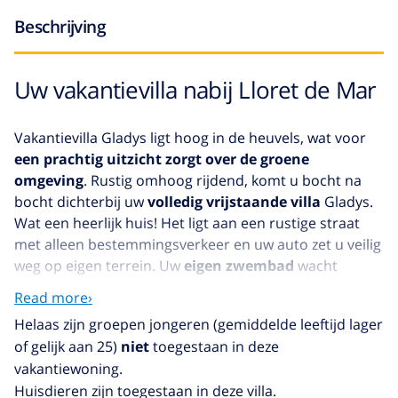
Beschrijving
Uw vakantievilla nabij Lloret de Mar
Vakantievilla Gladys ligt hoog in de heuvels, wat voor
een prachtig uitzicht zorgt over de groene
omgeving
. Rustig omhoog rijdend, komt u bocht na
bocht dichterbij uw
volledig vrijstaande villa
Gladys.
Wat een heerlijk huis! Het ligt aan een rustige straat
met alleen bestemmingsverkeer en uw auto zet u veilig
weg op eigen terrein. Uw
eigen zwembad
wacht
uitnodigend op u aan de achterzijde van de villa.
Read more›
Omringd door een
mooi terras
zult u hier heerlijk
Helaas zijn groepen jongeren (gemiddelde leeftijd lager
genieten van de zon of een verfrissende duik. De
of gelijk aan 25)
niet
toegestaan in deze
stenen barbecue
maakt het gemak buiten compleet,
vakantiewoning.
in een handomdraai maakt u hier wat lekkers klaar. De
Huisdieren zijn toegestaan ​​in deze villa.
hoge mate van privacy en het lekkere zwembad maken