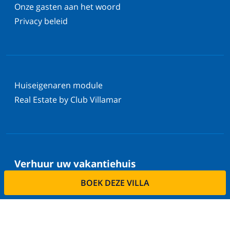
Onze gasten aan het woord
Privacy beleid
Huiseigenaren module
Real Estate by Club Villamar
Verhuur uw vakantiehuis
BOEK DEZE VILLA
Wilt u uw villa via ons verhuren?
Lees meer