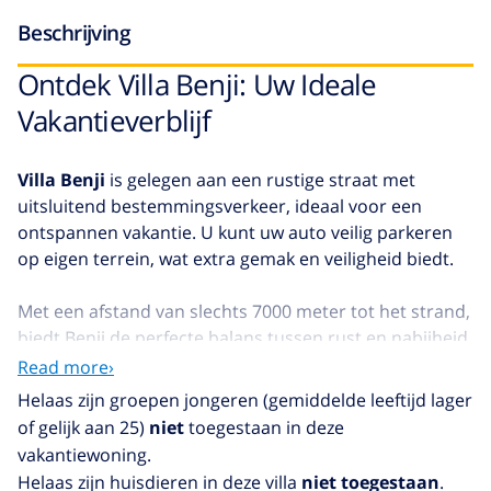
Beschrijving
Ontdek Villa Benji: Uw Ideale
Vakantieverblijf
Villa Benji
is gelegen aan een rustige straat met
uitsluitend bestemmingsverkeer, ideaal voor een
ontspannen vakantie. U kunt uw auto veilig parkeren
op eigen terrein, wat extra gemak en veiligheid biedt.
Met een afstand van slechts 7000 meter tot het strand,
biedt Benji de perfecte balans tussen rust en nabijheid
van de kust. De villa bevindt zich op straatniveau en de
Read more›
ingang is bereikbaar via een korte trap naar de eerste
Helaas zijn groepen jongeren (gemiddelde leeftijd lager
verdieping.
of gelijk aan 25)
niet
toegestaan in deze
vakantiewoning.
Kenmerken van Villa Benji:
Helaas zijn huisdieren in deze villa
niet toegestaan
.