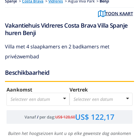
Spanje
>
Costa Brava
>
Vidreres
>
Aigua Viva Park >
Benji
TOON KAART
Vakantiehuis Vidreres Costa Brava Villa Spanje
huren Benji
Villa met 4 slaapkamers en 2 badkamers met
privézwembad
Beschikbaarheid
Aankomst
Vertrek
Selecteer een datum
Selecteer een datum
US$ 122,17
Vanaf
/
per dag
:
US$ 128,60
Buiten het hoogseizoen kunt u op elke gewenste dag aankomen