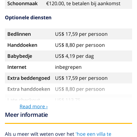
Schoonmaak
€120.00, te betalen bij aankomst
Optionele diensten
Bedlinnen
US$ 17,59 per persoon
Handdoeken
US$ 8,80 per persoon
Babybedje
US$ 4,19 per dag
Internet
inbegrepen
Extra beddengoed
US$ 17,59 per persoon
Extra handdoeken
US$ 8,80 per persoon
Late checkout
US$ 113,75
Read more ›
Extra
gebaseerd op energie verbruik
Meer informatie
schoonmaak
(US$ 52,77/HOUR)
Annuleringsfonds:
4.80% van het totale bedrag
Als u meer wilt weten over het
'hoe een villa te