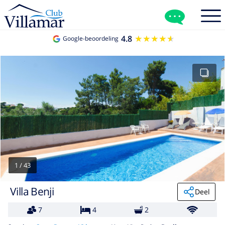
4.8
★★★★★
★★★★★
Google-beoordeling
1
/
43
Villa Benji
Deel
7
4
2