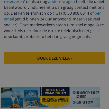
reserveren'
of als u nog
andere vragen
heeft, die u niet
beantwoord vindt, neemt u dan graag contact met ons
Verwarming
US$ 8,37 per dag , te betalen bij
aankomst
op. Dat kan telefonisch op (+31) (0)30 808 0014 of
per
email
(altijd binnen 24 uur antwoord, maar vaak veel
Huisdieren
US$ 10,05 per dag
sneller). Onze medewerkers staan u zo snel mogelijk te
Extra beddengoed
US$ 17,59 per persoon , te
woord. Als u er door de drukte telefonisch niet gelijk
betalen bij aankomst
doorkomt, probeert u het dan graag nogmaals.
Extra handdoeken
US$ 8,80 per persoon , te
betalen bij aankomst
Late checkout
US$ 113,75
BOEK DEZE VILLA ›
Extra
gebaseerd op energie verbruik
schoonmaak
(US$ 52,77/HOUR)
Annuleringsfonds:
4.80% van het totale bedrag