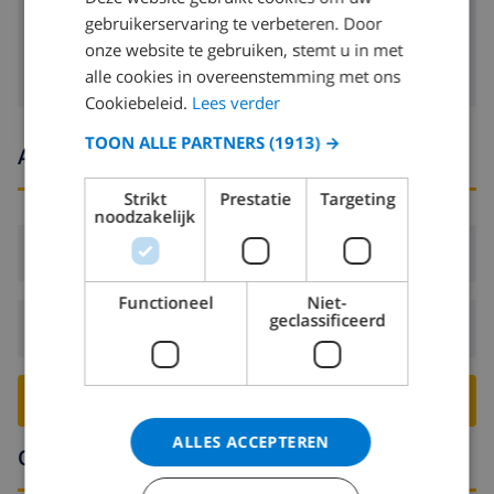
Satelliet tv
gebruikerservaring te verbeteren. Door
onze website te gebruiken, stemt u in met
alle cookies in overeenstemming met ons
Cookiebeleid.
Lees verder
TOON ALLE PARTNERS
(1913) →
Aankomst- en vertrektijden
Strikt
Prestatie
Targeting
noodzakelijk
Aankomst:
Vanaf 16:00 voor 21:00
Functioneel
Niet-
geclassificeerd
Vertrek:
Voor: 10:00
BOEK DEZE VILLA ›
ALLES ACCEPTEREN
Omgeving