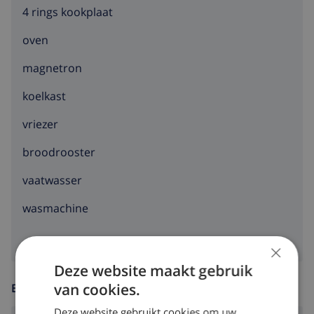
4 rings kookplaat
Familia. Sinds de Olympische Spelen van 1992 is
Barcelona niet alleen een immens stadion rijker, een
oven
oude industriewijk is omgetoverd in Port Olympic, met
vele restaurants, disco's, winkels en een boulevard. Er
magnetron
is zoveel te doen voor jong en oud, in de omgeving van
koelkast
je villa. Kies zelf maar. Geniet van de mediterrane zon
en laat je verrassen door al het moois wat Spanje je te
vriezer
bieden heeft.
broodrooster
vaatwasser
wasmachine
×
Deze website maakt gebruik
van cookies.
ENTERTAINMENT
Deze website gebruikt cookies om uw