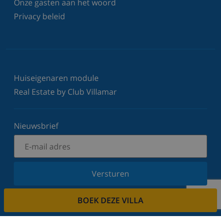
Onze gasten aan het woord
Privacy beleid
Huiseigenaren module
Real Estate by Club Villamar
Nieuwsbrief
Versturen
Schrijf u in voor onze nieuwsbrief en blijf op de
BOEK DEZE VILLA
hoogte van de laatste nieuwtjes en aanbiedingen.
Wij respecteren uw privacy.