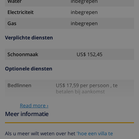
Water
inbegrepen
Electriciteit
inbegrepen
Gas
inbegrepen
Verplichte diensten
Schoonmaak
US$ 152,45
Optionele diensten
Bedlinnen
US$ 17,59 per persoon , te
betalen bij aankomst
Handdoeken
US$ 8,80 per persoon , te
Read more ›
betalen bij aankomst
Meer informatie
Babybedje
US$ 4,19 per dag , te betalen bij
aankomst
Als u meer wilt weten over het
'hoe een villa te
Air conditioning
inbegrepen