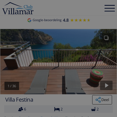
4.8
★★★★★
★★★★★
Google-beoordeling
1
/
36
Villa Festina
Deel
6
2
2