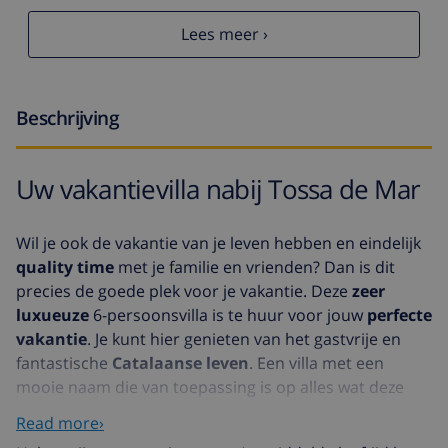
Lees meer ›
Beschrijving
Uw vakantievilla nabij Tossa de Mar
Wil je ook de vakantie van je leven hebben en eindelijk
quality time
met je familie en vrienden? Dan is dit
precies de goede plek voor je vakantie. Deze
zeer
luxueuze
6-persoonsvilla is te huur voor jouw
perfecte
vakantie
. Je kunt hier genieten van het gastvrije en
fantastische
Catalaanse leven
. Een villa met een
mooie naam die van toepassing is op alles wat deze
luxueuze vakantievilla te bieden heeft. De
perfectie
Read more›
straalt er vanaf. Er zijn 2 slaapkamers en 2 badkamers