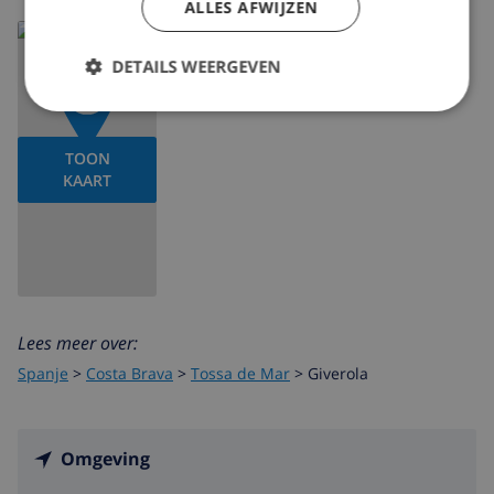
ALLES AFWIJZEN
DETAILS WEERGEVEN
TOON
KAART
Lees meer over:
Spanje
>
Costa Brava
>
Tossa de Mar
>
Giverola
Omgeving