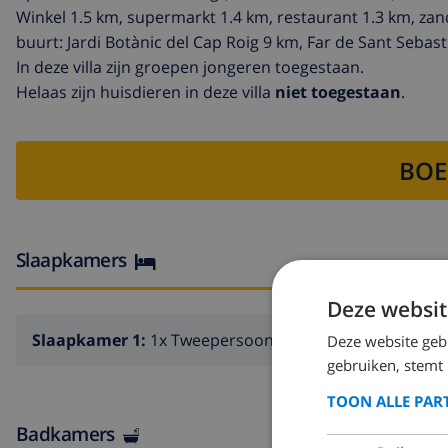
Winkel 1.5 km, supermarkt 1.4 km, restaurant 1.3 km, zand
buurt: Jardi Botànic del Cap Roig 9 km, Far de Sant Sebas
In deze villa zijn groepen jongeren toegestaan.
Helaas zijn huisdieren in deze villa
niet toegestaan
.
BOE
Slaapkamers
Deze websit
Slaapkamer 1:
1x Tweepersoons bed
Deze website geb
gebruiken, stemt
TOON ALLE PAR
Badkamers