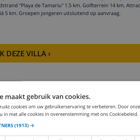
strand "Playa de Tamariu" 1.5 km. Golfterrein 14 km. Attrac
tià 5 km. Groepen jongeren uitsluitend op aanvraag.
K DEZE VILLA ›
e maakt gebruik van cookies.
Slaapkamer 2:
1x Tweepersoons bed
ruikt cookies om uw gebruikerservaring te verbeteren. Door onze
 u in met alle cookies in overeenstemming met ons Cookiebeleid.
TNERS
(1913) →