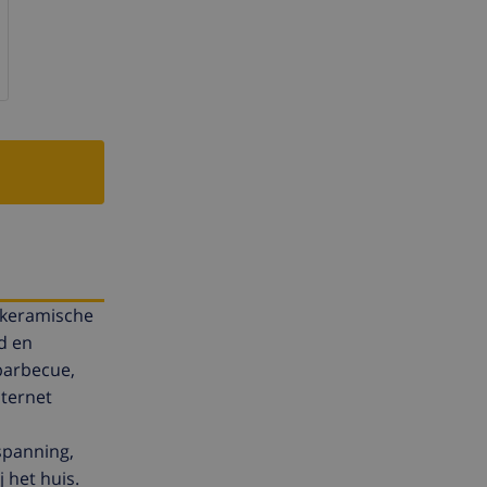
 keramische
d en
barbecue,
nternet
tspanning,
 het huis.