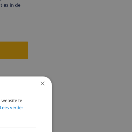
ties in de
×
 website te
Lees verder