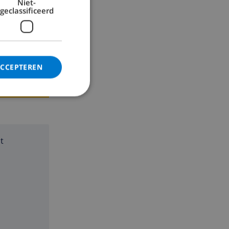
Niet-
geclassificeerd
ACCEPTEREN
t