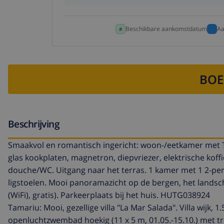
Beschikbare aankomstdatum
Aa
BOE
Beschrijving
Smaakvol en romantisch ingericht: woon-/eetkamer met T
glas kookplaten, magnetron, diepvriezer, elektrische kof
douche/WC. Uitgang naar het terras. 1 kamer met 1 2-pe
ligstoelen. Mooi panoramazicht op de bergen, het landsc
(WiFi), gratis). Parkeerplaats bij het huis. HUTG038924
Tamariu: Mooi, gezellige villa "La Mar Salada". Villa wijk,
openluchtzwembad hoekig (11 x 5 m, 01.05.-15.10.) met tra