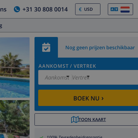
ons
+31 30 808 0014
€
og
Nog geen prijzen beschikbaar
AANKOMST
/
VERTREK
Aankomst
Vertrek
›
BOEK NU
TOON KAART
100% Tevredenheidsgarantie