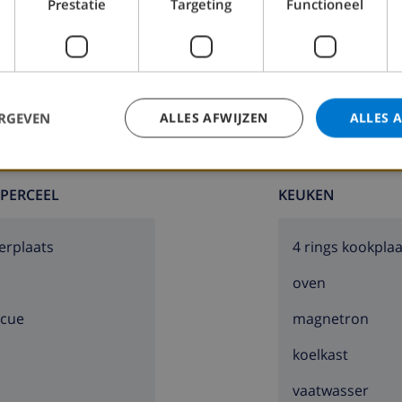
Prestatie
Targeting
Functioneel
Badkamer 2:
Bad, Wastafel, Toilet
ERGEVEN
ALLES AFWIJZEN
ALLES 
 PERCEEL
KEUKEN
erplaats
4 rings kookplaa
s
oven
ecue
magnetron
koelkast
vaatwasser