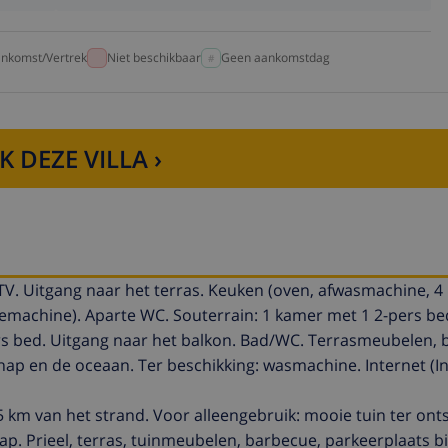
nkomst/Vertrek
Niet beschikbaar
Geen aankomstdag
K DEZE VILLA ›
V. Uitgang naar het terras. Keuken (oven, afwasmachine, 4
fiemachine). Aparte WC. Souterrain: 1 kamer met 1 2-pers be
rs bed. Uitgang naar het balkon. Bad/WC. Terrasmeubelen, 
hap en de oceaan. Ter beschikking: wasmachine. Internet (I
 1.5 km van het strand. Voor alleengebruik: mooie tuin ter on
p. Prieel, terras, tuinmeubelen, barbecue, parkeerplaats bij