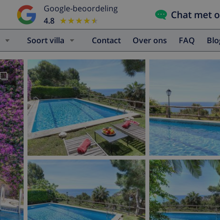
Google-beoordeling
Chat met 
4.8
★★★★★
★★★★★
Soort villa
Contact
Over ons
FAQ
Bl