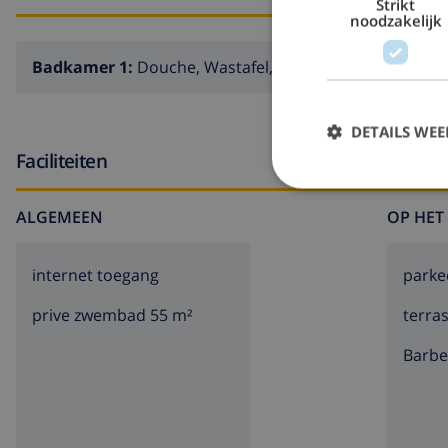
Strikt
noodzakelijk
Badkamer 1:
Douche, Wastafel, Toilet
DETAILS WE
Faciliteiten
ALGEMEEN
OP HET
internet toegang
parke
prive zwembad 55 m²
terra
barb