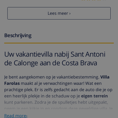
Lees meer ›
Beschrijving
Uw vakantievilla nabij Sant Antoni
de Calonge aan de Costa Brava
Je bent aangekomen op je vakantiebestemming.
Villa
Farolas
maakt al je verwachtingen waar! Wat een
prachtige plek. Er is zelfs gedacht aan de auto die je op
een heerlijk plekje in de schaduw op je
eigen terrein
kunt parkeren. Zodra je de spulletjes hebt uitgepakt,
neem je een kijkje in en rondom deze geweldige villa. Je
weet het zeker, je gaat hier een fantastische vakantie
Read more›