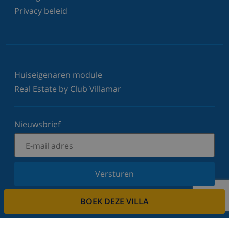
Privacy beleid
Huiseigenaren module
Real Estate by Club Villamar
Nieuwsbrief
Versturen
Schrijf u in voor onze nieuwsbrief en blijf op de
BOEK DEZE VILLA
hoogte van de laatste nieuwtjes en aanbiedingen.
Wij respecteren uw privacy.