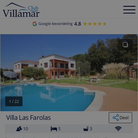
4.8
★★★★★
★★★★★
Google-beoordeling
1
/
22
Villa Las Farolas
Deel
10
5
3