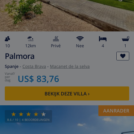
10
12km
privé
Nee
4
1
Palmora
Spanje
-
Costa Brava
-
Macanet de la selva
vanaf
/
US$ 83,76
per
dag
BEKIJK DEZE VILLA
›
AANRADER
8.6
/ 10 |
4
BEOORDELINGEN