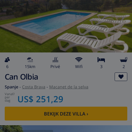
6
15km
privé
wifi
3
2
Can Olbia
Spanje
-
Costa Brava
-
Macanet de la selva
vanaf
/
US$ 251,29
per
dag
BEKIJK DEZE VILLA
›