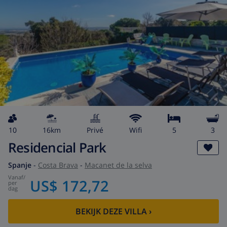
10
16km
privé
wifi
5
3
Residencial Park
Spanje
-
Costa Brava
-
Macanet de la selva
vanaf
/
US$ 172,72
per
dag
BEKIJK DEZE VILLA
›