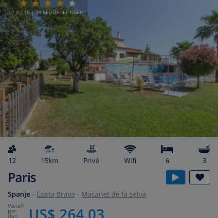
7.8
/ 10 |
94
BEOORDELINGEN
12
15km
privé
wifi
6
3
Paris
Spanje
-
Costa Brava
-
Macanet de la selva
vanaf
/
US$ 264,03
per
dag