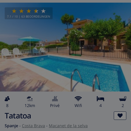
7.1
/ 10 |
63
BEOORDELINGEN
8
12km
privé
wifi
4
2
Tatatoa
Spanje
-
Costa Brava
-
Macanet de la selva