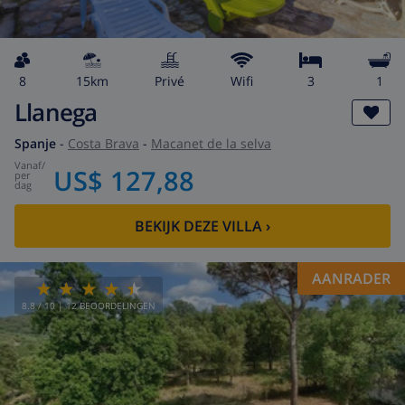
8
15km
privé
wifi
3
1
Llanega
Spanje
-
Costa Brava
-
Macanet de la selva
vanaf
/
US$ 127,88
per
dag
BEKIJK DEZE VILLA
›
AANRADER
8.8
/ 10 |
12
BEOORDELINGEN