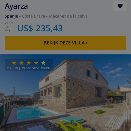
Ayarza
Spanje
-
Costa Brava
-
Macanet de la selva
vanaf
/
US$ 235,43
per
dag
BEKIJK DEZE VILLA
›
7.7
/ 10 |
29
BEOORDELINGEN