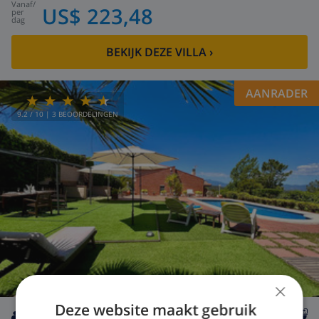
vanaf
/
US$ 223,48
per
dag
BEKIJK DEZE VILLA
›
AANRADER
9.2
/ 10 |
3
BEOORDELINGEN
×
Deze website maakt gebruik