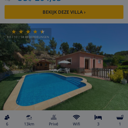
BEKIJK DEZE VILLA
›
9.0
/ 10 |
34
BEOORDELINGEN
6
13km
privé
wifi
3
1