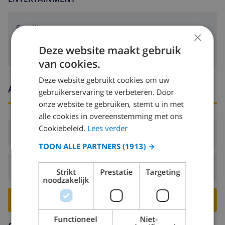
Satelliet tv
×
Deze website maakt gebruik
van cookies.
Deze website gebruikt cookies om uw
Aankomst- en vertrektijden
gebruikerservaring te verbeteren. Door
onze website te gebruiken, stemt u in met
alle cookies in overeenstemming met ons
Cookiebeleid.
Lees verder
Aankomst:
Vanaf 16:00 voor 20:00
TOON ALLE PARTNERS
(1913) →
Vertrek:
Voor: 10:00
Strikt
Prestatie
Targeting
noodzakelijk
BOEK DEZE VILLA ›
Functioneel
Niet-