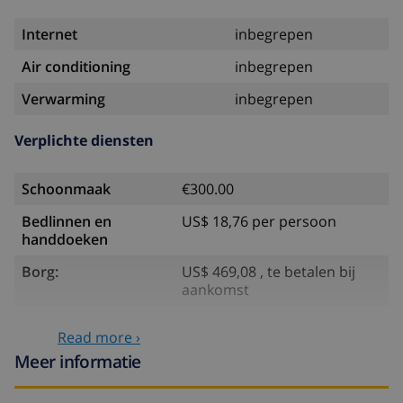
Internet
inbegrepen
Air conditioning
inbegrepen
Verwarming
inbegrepen
Verplichte diensten
Schoonmaak
€300.00
Bedlinnen en
US$ 18,76 per persoon
handdoeken
Borg:
US$ 469,08 , te betalen bij
aankomst
Optionele diensten
Read more ›
Meer informatie
Babybedje
US$ 58,64