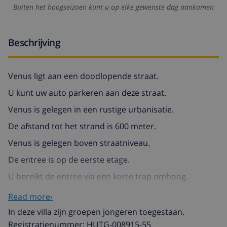
Buiten het hoogseizoen kunt u op elke gewenste dag aankomen
Beschrijving
Venus ligt aan een doodlopende straat.
U kunt uw auto parkeren aan deze straat.
Venus is gelegen in een rustige urbanisatie.
De afstand tot het strand is 600 meter.
Venus is gelegen boven straatniveau.
De entree is op de eerste etage.
U bereikt de entree via een korte trap omhoog.
Venus is een volledig vrijstaande villa met
Read more›
privezwembad.
In deze villa zijn groepen jongeren toegestaan.
Registratienummer: HUTG-008915-55