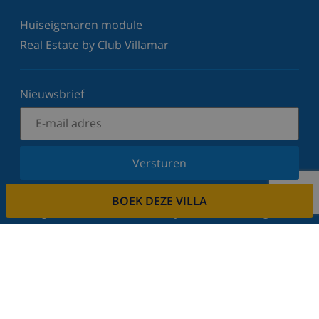
Huiseigenaren module
Real Estate by Club Villamar
Nieuwsbrief
Versturen
Schrijf u in voor onze nieuwsbrief en blijf op de
BOEK DEZE VILLA
hoogte van de laatste nieuwtjes en aanbiedingen.
Wij respecteren uw privacy.
Verhuur uw vakantiehuis