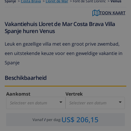
Spanje
>
Costa Brava
>
Lloret de Mar
>
Font de Sant Llorenc >
Venus
TOON KAART
Vakantiehuis Lloret de Mar Costa Brava Villa
Spanje huren Venus
Leuk en gezellige villa met een groot prive zwembad,
een uitstekende keuze voor een geweldige vakantie in
Spanje
Beschikbaarheid
Aankomst
Vertrek
Selecteer een datum
Selecteer een datum
US$ 206,15
Vanaf
/
per dag
: