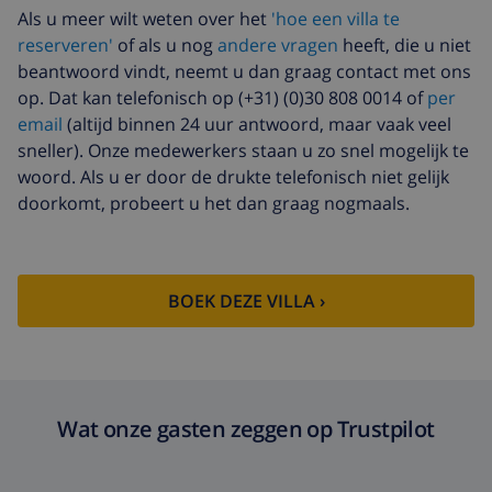
Huisdieren
US$ 58,64
Als u meer wilt weten over het
'hoe een villa te
reserveren'
of als u nog
andere vragen
heeft, die u niet
Extra beddengoed
US$ 17,59 per persoon
beantwoord vindt, neemt u dan graag contact met ons
Extra handdoeken
US$ 8,80 per persoon
op. Dat kan telefonisch op (+31) (0)30 808 0014 of
per
email
(altijd binnen 24 uur antwoord, maar vaak veel
Late checkout
US$ 113,75
sneller). Onze medewerkers staan u zo snel mogelijk te
Extra
gebaseerd op energie verbruik
woord. Als u er door de drukte telefonisch niet gelijk
schoonmaak
(US$ 52,77/HOUR)
doorkomt, probeert u het dan graag nogmaals.
Annuleringsfonds:
4.80% van het totale bedrag
BOEK DEZE VILLA ›
Wat onze gasten zeggen op Trustpilot