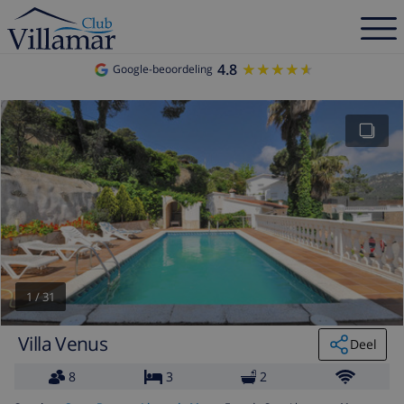
4.8
★★★★★
★★★★★
Google-beoordeling
1
/
31
Villa Venus
Deel
8
3
2