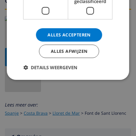
Omgeving
geclassificeerd
ALLES ACCEPTEREN
ALLES AFWIJZEN
TOON
KAART
DETAILS WEERGEVEN
Lees meer over:
Spanje
>
Costa Brava
>
Lloret de Mar
>
Font de Sant Llorenc