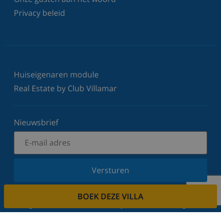
Privacy beleid
Huiseigenaren module
Real Estate by Club Villamar
Nieuwsbrief
Versturen
Schrijf u in voor onze nieuwsbrief en blijf op de
BOEK DEZE VILLA
hoogte van de laatste nieuwtjes en aanbiedingen.
Wij respecteren uw privacy.