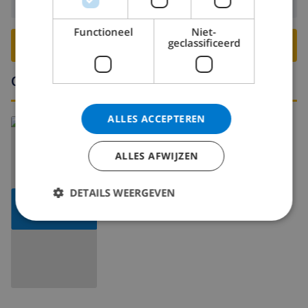
Vertrek:
Voor: 10:00
Functioneel
Niet-
geclassificeerd
BOEK DEZE VILLA ›
Omgeving
ALLES ACCEPTEREN
ALLES AFWIJZEN
DETAILS WEERGEVEN
TOON
KAART