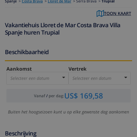
Spanje
>
Costa Brava
>
Lloret de Mar
>
Serra Brava >
Trupial
TOON KAART
Vakantiehuis Lloret de Mar Costa Brava Villa
Spanje huren Trupial
Beschikbaarheid
Aankomst
Vertrek
Selecteer een datum
Selecteer een datum
US$ 169,58
Vanaf
/
per dag
:
Buiten het hoogseizoen kunt u op elke gewenste dag aankomen
Beschrijving