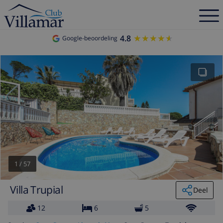
4.8
★★★★★
★★★★★
Google-beoordeling
1
/
57
Villa Trupial
Deel
12
6
5