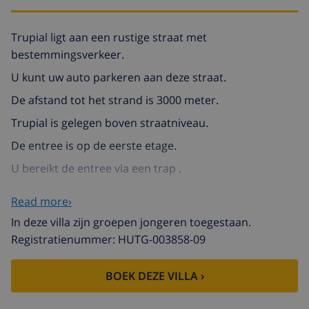
Trupial ligt aan een rustige straat met
bestemmingsverkeer.
U kunt uw auto parkeren aan deze straat.
De afstand tot het strand is 3000 meter.
Trupial is gelegen boven straatniveau.
De entree is op de eerste etage.
U bereikt de entree via een trap .
Read more›
Entree: Als u door de voordeur het huis betreedt vindt
u de:
In deze villa zijn groepen jongeren toegestaan.
woonkamer
Registratienummer: HUTG-003858-09
open keuken
BOEK DEZE VILLA ›
3 slaapkamer(s)
1 badkamer(s)