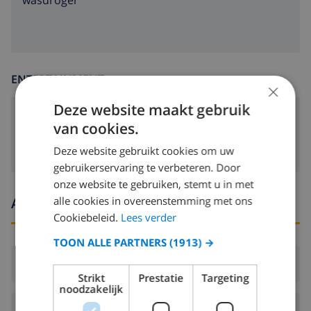
wasdroger
ENTERTAINMENT
×
Deze website maakt gebruik
Satelliet tv
van cookies.
Deze website gebruikt cookies om uw
gebruikerservaring te verbeteren. Door
onze website te gebruiken, stemt u in met
alle cookies in overeenstemming met ons
Aankomst- en vertrektijden
Cookiebeleid.
Lees verder
TOON ALLE PARTNERS
(1913) →
Aankomst:
Vanaf 16:00 voor 20:00
Strikt
Prestatie
Targeting
noodzakelijk