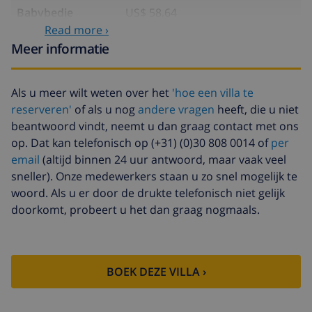
Babybedje
US$ 58,64
Read more ›
Huisdieren
US$ 58,64
Meer informatie
Extra beddengoed
US$ 17,59 per persoon
Extra handdoeken
US$ 8,80 per persoon
Als u meer wilt weten over het
'hoe een villa te
reserveren'
of als u nog
andere vragen
heeft, die u niet
Late checkout
US$ 113,75
beantwoord vindt, neemt u dan graag contact met ons
Extra
gebaseerd op energie verbruik
op. Dat kan telefonisch op (+31) (0)30 808 0014 of
per
schoonmaak
(US$ 52,77/HOUR)
email
(altijd binnen 24 uur antwoord, maar vaak veel
sneller). Onze medewerkers staan u zo snel mogelijk te
Annuleringsfonds:
4.80% van het totale bedrag
woord. Als u er door de drukte telefonisch niet gelijk
doorkomt, probeert u het dan graag nogmaals.
BOEK DEZE VILLA ›