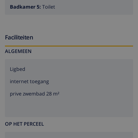
tot deze rijkdommen hebben door de jaren heen ook
Badkamer 5:
Toilet
beroemdheden der beeldende kunst en letteren hier
op verschillende plekjes rust en vrede gevonden.
Faciliteiten
ALGEMEEN
Ligbed
internet toegang
prive zwembad 28 m²
OP HET PERCEEL