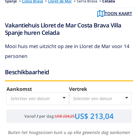
Spanje
>
Costa Brava
>
Lloret de Mar
>
Serra Brava >
Celada
TOON KAART
Vakantiehuis Lloret de Mar Costa Brava Villa
Spanje huren Celada
Mooi huis met uitzicht op zee in Lloret de Mar voor 14
personen
Beschikbaarheid
Aankomst
Vertrek
Selecteer een datum
Selecteer een datum
US$ 213,04
Vanaf
/
per dag
:
US$ 224,25
Buiten het hoogseizoen kunt u op elke gewenste dag aankomen