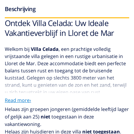
Beschrijving
Ontdek Villa Celada: Uw Ideale
Vakantieverblijf in Lloret de Mar
Welkom bij
Villa Celada
, een prachtige volledig
vrijstaande villa gelegen in een rustige urbanisatie in
Lloret de Mar. Deze accommodatie biedt een perfecte
balans tussen rust en toegang tot de bruisende
kuststad. Gelegen op slechts 3800 meter van het
strand, kunt u genieten van de zon en het zand, terwijl
u zich terugtrekt in uw eigen oase van rust.
Read more›
De
villa
is gelegen boven straatniveau en biedt een
Helaas zijn groepen jongeren (gemiddelde leeftijd lager
prachtig uitzicht op de Middellandse Zee. U betreedt
of gelijk aan 25)
niet
toegestaan in deze
de villa via een trap naar de eerste verdieping, waar u
vakantiewoning.
wordt verwelkomd in een lichte en moderne
Helaas zijn huisdieren in deze villa
niet toegestaan
.