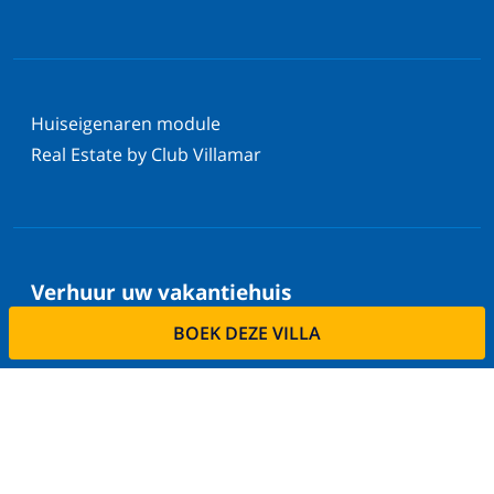
Huiseigenaren module
Real Estate by Club Villamar
Verhuur uw vakantiehuis
BOEK DEZE VILLA
Wilt u uw villa via ons verhuren?
Lees meer