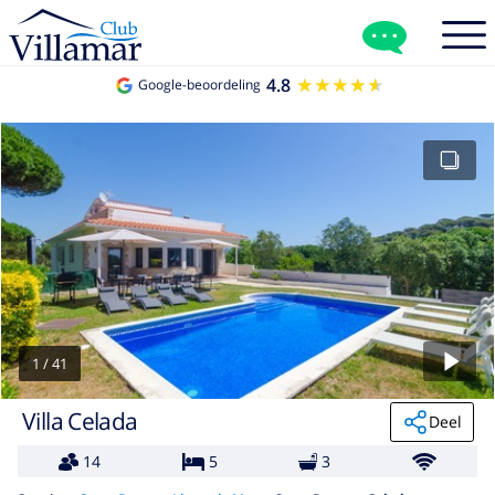
4.8
★★★★★
★★★★★
Google-beoordeling
1
/
41
Villa Celada
Deel
14
5
3