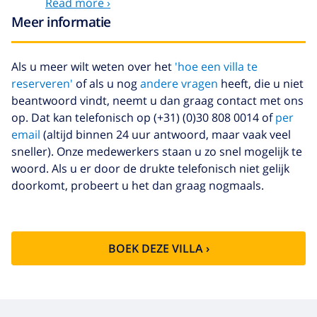
Read more ›
Meer informatie
Optionele diensten
Handdoeken
US$ 8,80 per persoon , te
Als u meer wilt weten over het
'hoe een villa te
betalen bij aankomst
reserveren'
of als u nog
andere vragen
heeft, die u niet
beantwoord vindt, neemt u dan graag contact met ons
Babybedje
US$ 4,19 per dag , te betalen bij
aankomst
op. Dat kan telefonisch op (+31) (0)30 808 0014 of
per
email
(altijd binnen 24 uur antwoord, maar vaak veel
Extra beddengoed
US$ 17,59 per persoon
sneller). Onze medewerkers staan u zo snel mogelijk te
Extra handdoeken
US$ 8,80 per persoon , te
woord. Als u er door de drukte telefonisch niet gelijk
betalen bij aankomst
doorkomt, probeert u het dan graag nogmaals.
Late checkout
US$ 113,75
Extra
gebaseerd op energie verbruik
schoonmaak
(US$ 52,77/HOUR)
BOEK DEZE VILLA ›
Annuleringsfonds:
4.80% van het totale bedrag