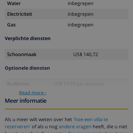
Water
inbegrepen
Electriciteit
inbegrepen
Gas
inbegrepen
Verplichte diensten
Schoonmaak
US$ 140,72
Optionele diensten
Bedlinnen
US$ 17,59 per persoon
Read more ›
Handdoeken
US$ 8,80 per persoon
Meer informatie
Babybedje
US$ 4,19 per dag
Huisdieren
US$ 10,05 per dag
Als u meer wilt weten over het
'hoe een villa te
reserveren'
of als u nog
andere vragen
heeft, die u niet
Extra beddengoed
US$ 17,59 per persoon