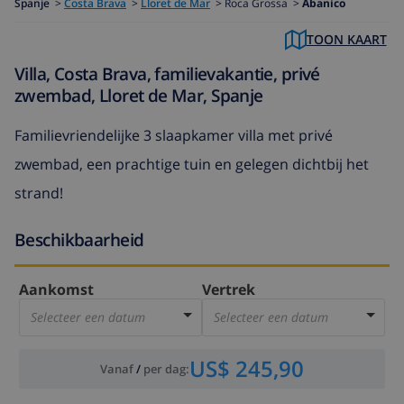
Spanje
>
Costa Brava
>
Lloret de Mar
>
Roca Grossa >
Abanico
TOON KAART
Villa, Costa Brava, familievakantie, privé
zwembad, Lloret de Mar, Spanje
Familievriendelijke 3 slaapkamer villa met privé
zwembad, een prachtige tuin en gelegen dichtbij het
strand!
Beschikbaarheid
Aankomst
Vertrek
Selecteer een datum
Selecteer een datum
US$ 245,90
Vanaf
/
per dag
: