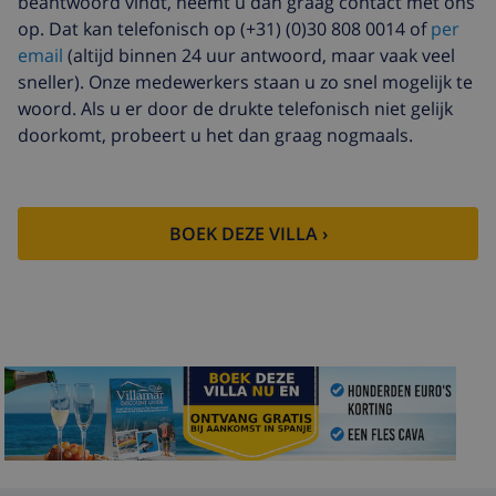
beantwoord vindt, neemt u dan graag contact met ons
Extra handdoeken
US$ 8,80 per persoon
op. Dat kan telefonisch op (+31) (0)30 808 0014 of
per
email
(altijd binnen 24 uur antwoord, maar vaak veel
Late checkout
US$ 113,75
sneller). Onze medewerkers staan u zo snel mogelijk te
Extra
gebaseerd op energie verbruik
woord. Als u er door de drukte telefonisch niet gelijk
schoonmaak
(US$ 52,77/HOUR)
doorkomt, probeert u het dan graag nogmaals.
Annuleringsfonds:
4.80% van het totale bedrag
BOEK DEZE VILLA ›