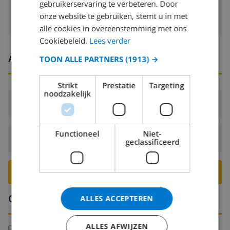
gebruikerservaring te verbeteren. Door
onze website te gebruiken, stemt u in met
alle cookies in overeenstemming met ons
Cookiebeleid.
Lees verder
Aankomst- en vertrektijden
TOON ALLE PARTNERS
(1913) →
Strikt
Prestatie
Targeting
noodzakelijk
Aankomst:
Vanaf 16:00 voor 21:00
Functioneel
Niet-
Vertrek:
Voor: 10:00
geclassificeerd
BOEK DEZE VILLA ›
Omgeving
ALLES ACCEPTEREN
ALLES AFWIJZEN