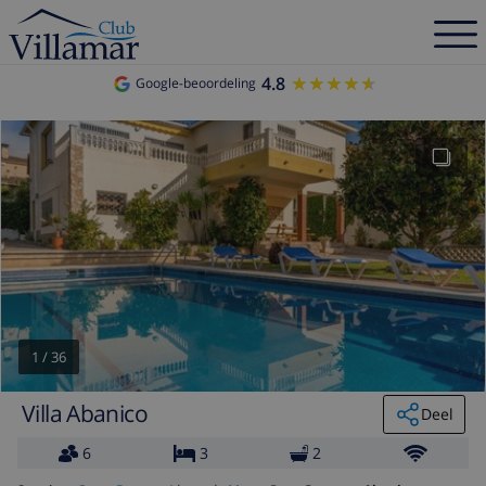
4.8
★★★★★
★★★★★
Google-beoordeling
1
/
36
Villa Abanico
Deel
6
3
2