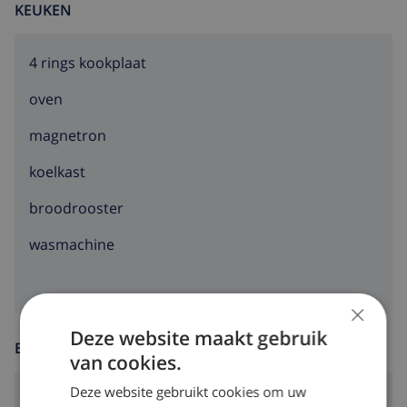
KEUKEN
4 rings kookplaat
oven
magnetron
koelkast
broodrooster
wasmachine
×
Deze website maakt gebruik
ENTERTAINMENT
van cookies.
Deze website gebruikt cookies om uw
Satelliet tv