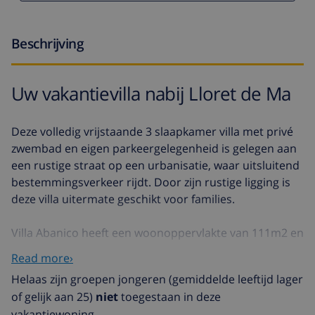
Beschrijving
Uw vakantievilla nabij Lloret de Ma
Deze volledig vrijstaande 3 slaapkamer villa met privé
zwembad en eigen parkeergelegenheid is gelegen aan
een rustige straat op een urbanisatie, waar uitsluitend
bestemmingsverkeer rijdt. Door zijn rustige ligging is
deze villa uitermate geschikt voor families.
Villa Abanico heeft een woonoppervlakte van 111m2 en
de entree bevindt zich op de eerste etage, op
Read more›
straatniveau. Hier bevinden zich de ingerichte
Helaas zijn groepen jongeren (gemiddelde leeftijd lager
woonkamer, de openkeuken, 3 slaapkamers en 2
of gelijk aan 25)
niet
toegestaan in deze
badkamers. Het interieur van de villa is licht en heeft
vakantiewoning.