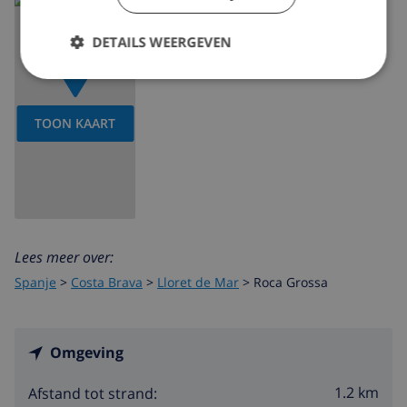
DETAILS WEERGEVEN
TOON KAART
Lees meer over:
Spanje
>
Costa Brava
>
Lloret de Mar
>
Roca Grossa
Omgeving
1.2 km
Afstand tot strand: