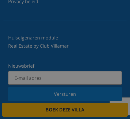
Privacy beleid
Huiseigenaren module
Real Estate by Club Villamar
Nieuwsbrief
Versturen
Schrijf u in voor onze nieuwsbrief en blijf op de
BOEK DEZE VILLA
hoogte van de laatste nieuwtjes en aanbiedingen.
Wij respecteren uw privacy.