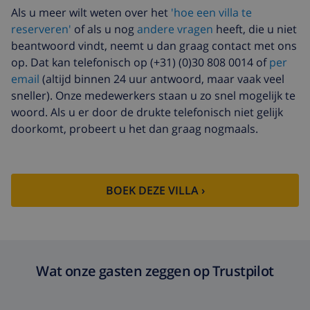
betalen bij aankomst
Als u meer wilt weten over het
'hoe een villa te
reserveren'
of als u nog
andere vragen
heeft, die u niet
Late checkout
US$ 113,75
beantwoord vindt, neemt u dan graag contact met ons
Extra
gebaseerd op energie verbruik
op. Dat kan telefonisch op (+31) (0)30 808 0014 of
per
schoonmaak
(US$ 52,77/HOUR)
email
(altijd binnen 24 uur antwoord, maar vaak veel
Annuleringsfonds:
4.80% van het totale bedrag
sneller). Onze medewerkers staan u zo snel mogelijk te
woord. Als u er door de drukte telefonisch niet gelijk
doorkomt, probeert u het dan graag nogmaals.
BOEK DEZE VILLA ›
Wat onze gasten zeggen op Trustpilot