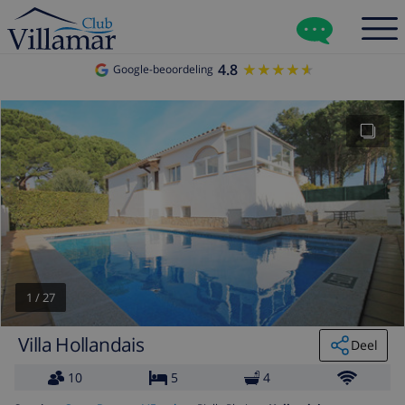
4.8
★★★★★
★★★★★
Google-beoordeling
1
/
27
Villa Hollandais
Deel
10
5
4