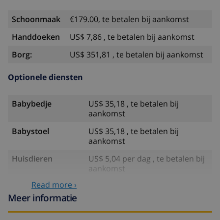
Schoonmaak
€179.00, te betalen bij aankomst
Handdoeken
US$ 7,86 , te betalen bij aankomst
Borg:
US$ 351,81 , te betalen bij aankomst
Optionele diensten
Babybedje
US$ 35,18 , te betalen bij
aankomst
Babystoel
US$ 35,18 , te betalen bij
aankomst
Huisdieren
US$ 5,04 per dag , te betalen bij
aankomst
Read more ›
Extra beddengoed
US$ 17,59 per persoon , te
betalen bij aankomst
Meer informatie
Extra handdoeken
US$ 8,80 per persoon , te