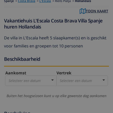
Spanje
>
Costa Brava
>
L'Escala
>
Riells Platja >
Hollandais
TOON KAART
Vakantiehuis L'Escala Costa Brava Villa Spanje
huren Hollandais
De
villa in L'Escala
heeft 5 slaapkamer(s) en is geschikt
voor families en groepen tot 10 personen
Beschikbaarheid
Aankomst
Vertrek
Selecteer een datum
Selecteer een datum
Buiten het hoogseizoen kunt u op elke gewenste dag aankomen