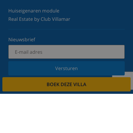
Huiseigenaren module
Real Estate by Club Villamar
Nieuwsbrief
Versturen
Schrijf u in voor onze nieuwsbrief en blijf op de
BOEK DEZE VILLA
hoogte van de laatste nieuwtjes en aanbiedingen.
Wij respecteren uw privacy.
Verhuur uw vakantiehuis