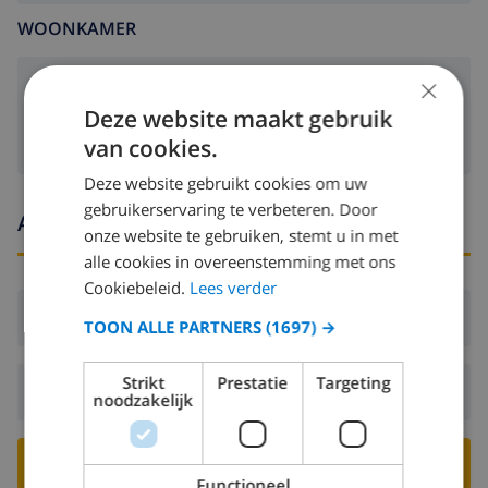
WOONKAMER
×
openhaard
Deze website maakt gebruik
van cookies.
Deze website gebruikt cookies om uw
gebruikerservaring te verbeteren. Door
Aankomst- en vertrektijden
onze website te gebruiken, stemt u in met
alle cookies in overeenstemming met ons
Cookiebeleid.
Lees verder
Aankomst:
Vanaf 16:00 voor 20:00
TOON ALLE PARTNERS
(1697) →
Strikt
Prestatie
Targeting
Vertrek:
Voor: 10:00
noodzakelijk
BOEK DEZE VILLA ›
Functioneel