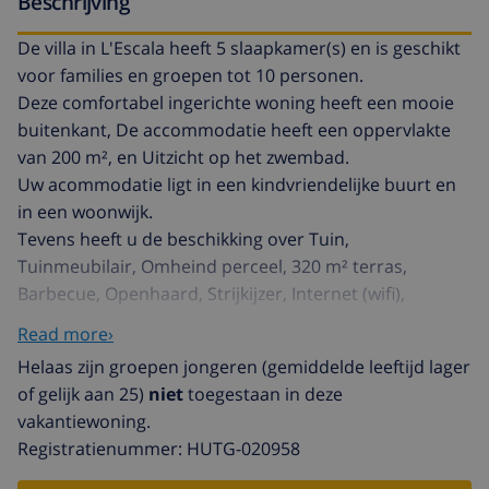
Beschrijving
De villa in L'Escala heeft 5 slaapkamer(s) en is geschikt
voor families en groepen tot 10 personen.
Deze comfortabel ingerichte woning heeft een mooie
buitenkant, De accommodatie heeft een oppervlakte
van 200 m², en Uitzicht op het zwembad.
Uw acommodatie ligt in een kindvriendelijke buurt en
in een woonwijk.
Tevens heeft u de beschikking over Tuin,
Tuinmeubilair, Omheind perceel, 320 m² terras,
Barbecue, Openhaard, Strijkijzer, Internet (wifi),
Haardroger, Eén ketel op gas, Privé Zwembad, Garage
Read more›
in Het zelfde gebouw, 2 Ventilatoren, 1 Televisie,
Helaas zijn groepen jongeren (gemiddelde leeftijd lager
Satelliet tv.
of gelijk aan 25)
niet
toegestaan in deze
De aparte keuken, met keramisch fornuis, is uitgerust
vakantiewoning.
met koelkast, magnetron, oven, vriezer, wasmachine,
Registratienummer: HUTG-020958
vaatwasmachine, servies/bestek, koffiezetapparaat,
broodrooster, waterkoker en sapcentrifuge.