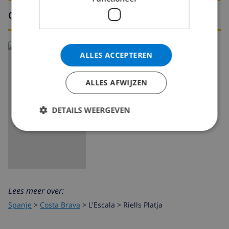
Omgeving
ALLES ACCEPTEREN
ALLES AFWIJZEN
DETAILS WEERGEVEN
TOON KAART
Lees meer over:
Spanje
>
Costa Brava
>
L'Escala
>
Riells Platja