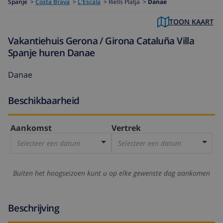
Spanje
>
Costa Brava
>
L'Escala
>
Riells Platja >
Danae
TOON KAART
Vakantiehuis Gerona / Girona Cataluña Villa
Spanje huren Danae
Danae
Beschikbaarheid
Aankomst
Vertrek
Selecteer een datum
Selecteer een datum
Buiten het hoogseizoen kunt u op elke gewenste dag aankomen
Beschrijving