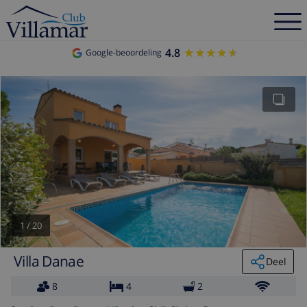
4.8
★★★★★
★★★★★
Google-beoordeling
1
/
20
Villa Danae
Deel
8
4
2