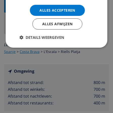
TOON
KAART
ALLES ACCEPTEREN
ALLES AFWIJZEN
DETAILS WEERGEVEN
Lees meer over:
Spanje
>
Costa Brava
>
L'Escala
>
Riells Platja
Omgeving
800 m
Afstand tot strand:
700 m
Afstand tot winkels:
700 m
Afstand tot nachtleven:
400 m
Afstand tot restaurants: