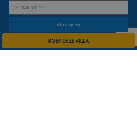
Versturen
Schrijf u in voor onze nieuwsbrief en blijf op de
BOEK DEZE VILLA
hoogte van de laatste nieuwtjes en aanbiedingen.
Wij respecteren uw privacy.
Verhuur uw vakantiehuis
Wilt u uw villa via ons verhuren?
Lees meer