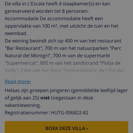
De villa in L'Escala heeft 4 slaapkamer(s) en kan
gereserveerd worden tot 8 personen.
Accommodatie De accommodatie heeft een
oppervlakte van 100 m², met uitzicht de tuin en het
zwembad.
De woning bevindt zich op 400 m van het restaurant
"Bar Restaurant", 700 m van het natuurparken "Parc
Natural del Montgrí", 700 m van de supermarkt
"Supermercat", 800 m van het zandstrand "Platja de
Riells", 2 km van het dorp "Centre històric de L'Escala",
2 km van het busstation "Estació autobus Plaça de les
Read more›
Escoles", 2 km van het rotsstrand "Platja Bol Roig", 12
Helaas zijn groepen jongeren (gemiddelde leeftijd lager
km van de rivier "Riu Ter - Riu Fluvià", 13 km van het
of gelijk aan 25)
niet
toegestaan in deze
meer "Llacs de Ventalló", 25 km van de golfbaan "Golf
vakantiewoning.
de Pals", 25 km van het treinstation "Estació RENFE
Registratienummer: HUTG-006822-82
Flaçà", 29 km van de waterpretpark "Aquabrava Roses",
53 km van de luchthaven "Aeroport de Girona-Costa
BOEK DEZE VILLA ›
Brava", 119 km van het skigebied "Estació Esquí Vallter