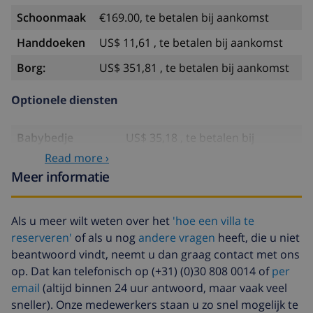
Schoonmaak
€169.00, te betalen bij aankomst
Handdoeken
US$ 11,61 , te betalen bij aankomst
Borg:
US$ 351,81 , te betalen bij aankomst
Optionele diensten
Babybedje
US$ 35,18 , te betalen bij
aankomst
Read more ›
Meer informatie
Babystoel
US$ 35,18
Huisdieren
US$ 11,73 per dag , te betalen
bij aankomst
Als u meer wilt weten over het
'hoe een villa te
reserveren'
of als u nog
andere vragen
heeft, die u niet
Late aankomst
US$ 58,64 , te betalen bij
beantwoord vindt, neemt u dan graag contact met ons
aankomst
op. Dat kan telefonisch op (+31) (0)30 808 0014 of
per
Extra beddengoed
US$ 17,59 per persoon
email
(altijd binnen 24 uur antwoord, maar vaak veel
sneller). Onze medewerkers staan u zo snel mogelijk te
Extra handdoeken
US$ 8,80 per persoon , te