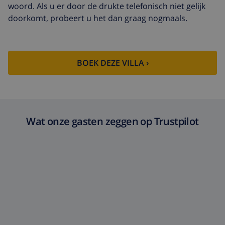
betalen bij aankomst
woord. Als u er door de drukte telefonisch niet gelijk
doorkomt, probeert u het dan graag nogmaals.
Late checkout
US$ 113,75
Extra
gebaseerd op energie verbruik
schoonmaak
(US$ 52,77/HOUR)
BOEK DEZE VILLA ›
Annuleringsfonds:
4.80% van het totale bedrag
Wat onze gasten zeggen op Trustpilot