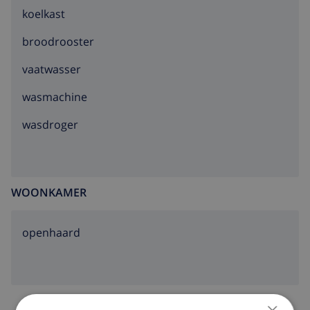
koelkast
broodrooster
vaatwasser
wasmachine
wasdroger
WOONKAMER
openhaard
×