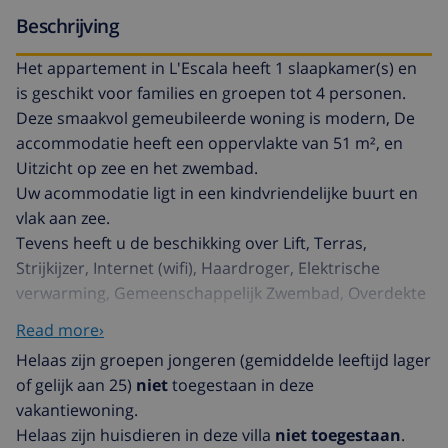
Beschrijving
Het appartement in L'Escala heeft 1 slaapkamer(s) en
is geschikt voor families en groepen tot 4 personen.
Deze smaakvol gemeubileerde woning is modern, De
accommodatie heeft een oppervlakte van 51 m², en
Uitzicht op zee en het zwembad.
Uw acommodatie ligt in een kindvriendelijke buurt en
vlak aan zee.
Tevens heeft u de beschikking over Lift, Terras,
Strijkijzer, Internet (wifi), Haardroger, Elektrische
verwarming, Gemeenschappelijk Zwembad, Overdekte
parkeerplaats in Een gebouw dichtbij, 1 Televisie.
Read more›
De open keuken, met keramisch fornuis, is uitgerust
Helaas zijn groepen jongeren (gemiddelde leeftijd lager
met koelkast, magnetron, oven, vriezer, wasmachine,
of gelijk aan 25)
niet
toegestaan in deze
vaatwasmachine, servies/bestek, keukengerei,
vakantiewoning.
koffiezetapparaat, broodrooster, waterkoker en
Helaas zijn huisdieren in deze villa
niet toegestaan
.
sapcentrifuge.