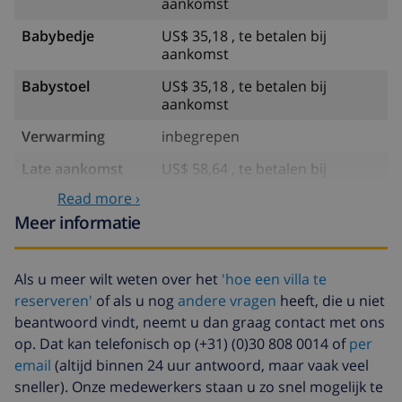
aankomst
Babybedje
US$ 35,18 , te betalen bij
aankomst
Babystoel
US$ 35,18 , te betalen bij
aankomst
Verwarming
inbegrepen
Late aankomst
US$ 58,64 , te betalen bij
aankomst
Read more ›
Extra beddengoed
US$ 17,59 per persoon , te
Meer informatie
betalen bij aankomst
Extra handdoeken
US$ 8,80 per persoon , te
Als u meer wilt weten over het
'hoe een villa te
betalen bij aankomst
reserveren'
of als u nog
andere vragen
heeft, die u niet
Late checkout
US$ 113,75
beantwoord vindt, neemt u dan graag contact met ons
op. Dat kan telefonisch op (+31) (0)30 808 0014 of
per
Extra
gebaseerd op energie verbruik
email
(altijd binnen 24 uur antwoord, maar vaak veel
schoonmaak
(US$ 52,77/HOUR)
sneller). Onze medewerkers staan u zo snel mogelijk te
Annuleringsfonds:
4.80% van het totale bedrag