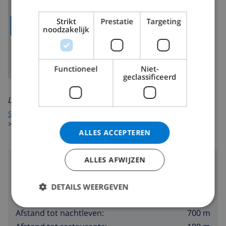
Strikt
Prestatie
Targeting
TOON KAART
noodzakelijk
Functioneel
Niet-
geclassificeerd
Lees meer over:
Spanje
Costa Brava
L'Escala
>
Casco antiguo (Playa de las
>
>
Barcas)
ALLES ACCEPTEREN
ALLES AFWIJZEN
Omgeving
50 m
Afstand tot strand:
DETAILS WEERGEVEN
700 m
Afstand tot winkels:
700 m
Afstand tot nachtleven: