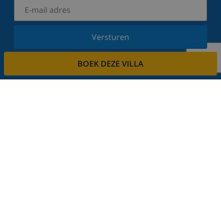
Versturen
Schrijf u in voor onze nieuwsbrief en blijf op de
BOEK DEZE VILLA
hoogte van de laatste nieuwtjes en aanbiedingen.
Wij respecteren uw privacy.
Verhuur uw vakantiehuis
Wilt u uw villa via ons verhuren?
Lees meer