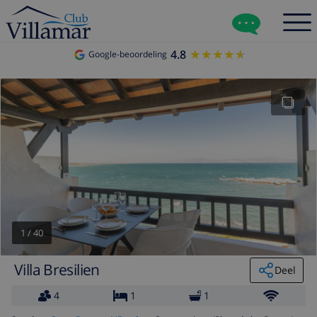
4.8
★★★★★
★★★★★
Google-beoordeling
1
/
40
Villa Bresilien
Deel
4
1
1