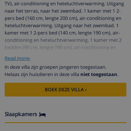
TV), air-conditioning en heteluchtverwarming. Uitgang
naar het terras, naar het zwembad. 1 kamer met 1 2-
pers bed (160 cm, lengte 200 cm), air-conditioning en
heteluchtverwarming. Uitgang naar het zwembad. 1
kamer met 1 2-pers bed (140 cm, lengte 190 cm), air-
conditioning en heteluchtverwarming. 1 kamer met 2
bedden (90 cm, lengte 190 cm), air-conditioning en
heteluchtverwarming. Keuken (oven, afwasmachine, 3
Read more›
inductiekookplaten, broodrooster, waterkoker,
In deze villa zijn groepen jongeren toegestaan.
magnetron, diepvriezer, elektrische koffiemachine,
Helaas zijn huisdieren in deze villa
niet toegestaan
.
pads voor de koffiemachine (KRUPS)). Bad/WC,
douche/WC. Ruime zithoek in de tuin. Terrasmeubelen,
BOEK DEZE VILLA ›
ligstoelen. Ter beschikking: wasmachine, droger,
strijkijzer, kinderstoel, kinderbed, haardroger. Internet
(WiFi, gratis). Parkeerplaats (omheind). Geschikt voor
families. Rookvrij huis. 1 klein huisdier/hond
Slaapkamers
toegestaan. TV alleen FR, DE. HUTG060557 // Reg. Nr.:
ESFCTU000017020000531502000000000000000000HUTG