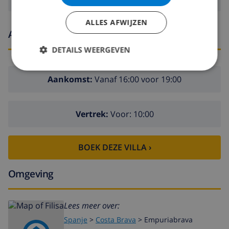
ALLES AFWIJZEN
Aankomst- en vertrektijden
DETAILS WEERGEVEN
Aankomst:
Vanaf 16:00 voor 19:00
Vertrek:
Voor: 10:00
BOEK DEZE VILLA ›
Omgeving
Lees meer over:
Spanje
>
Costa Brava
>
Empuriabrava