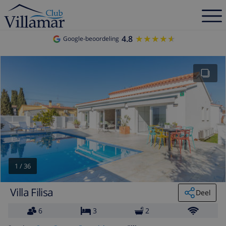
4.8
★★★★★
★★★★★
Google-beoordeling
1
/
36
Villa Filisa
Deel
6
3
2