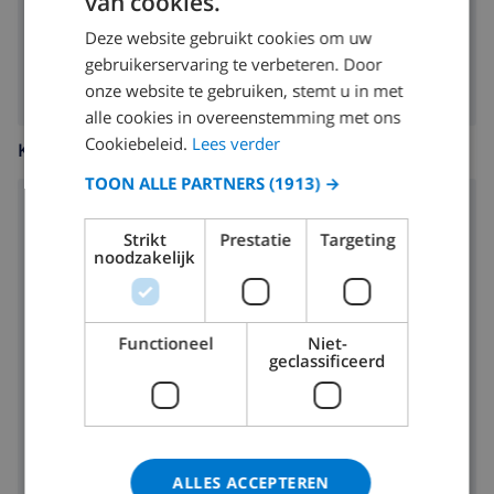
van cookies.
Deze website gebruikt cookies om uw
tuin
gebruikerservaring te verbeteren. Door
onze website te gebruiken, stemt u in met
alle cookies in overeenstemming met ons
Cookiebeleid.
Lees verder
KEUKEN
TOON ALLE PARTNERS
(1913) →
4 rings kookplaat
Strikt
Prestatie
Targeting
noodzakelijk
oven
magnetron
Functioneel
Niet-
koelkast
geclassificeerd
vaatwasser
wasmachine
ALLES ACCEPTEREN