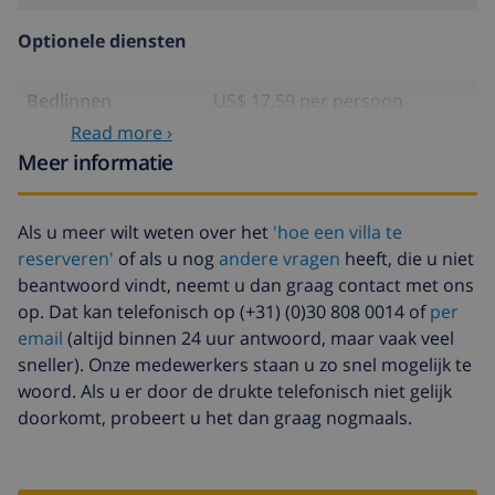
Optionele diensten
Bedlinnen
US$ 17,59 per persoon
Read more ›
Handdoeken
US$ 8,80 per persoon
Meer informatie
Babybedje
US$ 4,19 per dag
Extra beddengoed
US$ 17,59 per persoon
Als u meer wilt weten over het
'hoe een villa te
reserveren'
of als u nog
andere vragen
heeft, die u niet
Extra handdoeken
US$ 8,80 per persoon
beantwoord vindt, neemt u dan graag contact met ons
Annuleringsfonds:
4.80% van het totale bedrag
op. Dat kan telefonisch op (+31) (0)30 808 0014 of
per
email
(altijd binnen 24 uur antwoord, maar vaak veel
sneller). Onze medewerkers staan u zo snel mogelijk te
woord. Als u er door de drukte telefonisch niet gelijk
doorkomt, probeert u het dan graag nogmaals.