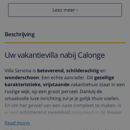
Lees meer ›
Beschrijving
Uw vakantievilla nabij Calonge
Villa Senona is
betoverend, schilderachtig
en
wonderschoon
. Een echte aanrader. Dit
gezellige
karakteristieke, vrijstaande
vakantiehuis staat in een
rustige wijk, op een groot perceel. Dankzij de
smaakvolle luxe inrichting zul je je gelijk thuis voelen.
En om het gevoel van een oase compleet te maken, is
er een
schitterend zwembad
aangelegd in de
mooie
tuin
. Stel je voor; overdag geniet je heerlijk aan het
Read more›
privézwembad van de zon, lees je een goed boek op