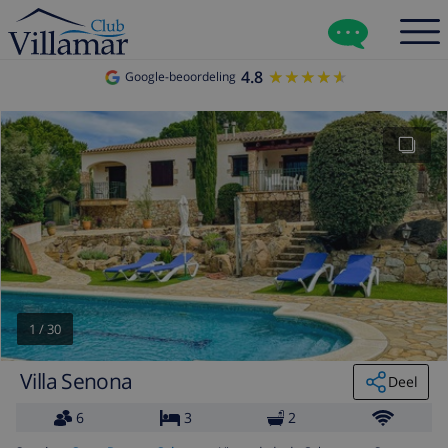
4.8
★★★★★
★★★★★
Google-beoordeling
1
/
30
Villa Senona
Deel
6
3
2