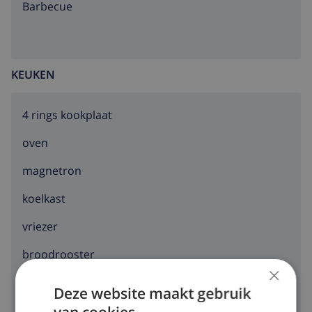
barbecue
KEUKEN
4 rings kookplaat
oven
magnetron
koelkast
vriezer
broodrooster
×
vaatwasser
Deze website maakt gebruik
wasmachine