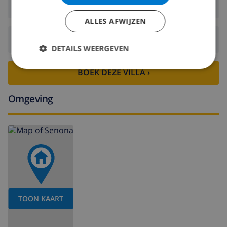
Aankomst:
Vanaf 16:00 voor 21:00
ALLES AFWIJZEN
Vertrek:
Voor: 10:00
DETAILS WEERGEVEN
BOEK DEZE VILLA ›
Omgeving
TOON KAART