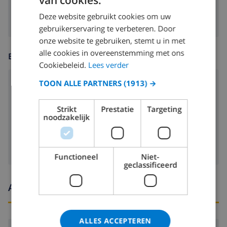
van cookies.
Deze website gebruikt cookies om uw
gebruikerservaring te verbeteren. Door
onze website te gebruiken, stemt u in met
alle cookies in overeenstemming met ons
ENTERTAINMENT
Cookiebeleid.
Lees verder
TOON ALLE PARTNERS
(1913) →
cd-speler
dvd-speler
Strikt
Prestatie
Targeting
noodzakelijk
Satelliet tv
Functioneel
Niet-
geclassificeerd
Aankomst- en vertrektijden
ALLES ACCEPTEREN