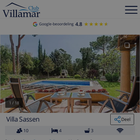
4.8
★★★★★
★★★★★
Google-beoordeling
1
/
18
Villa Sassen
Deel
10
4
3