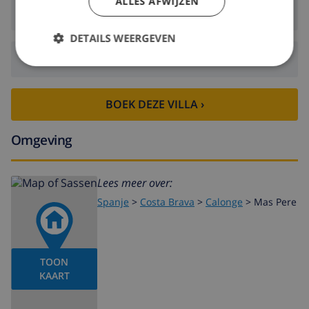
ALLES AFWIJZEN
Aankomst:
Vanaf 16:00 voor 21:00
DETAILS WEERGEVEN
Vertrek:
Voor: 10:00
BOEK DEZE VILLA ›
Omgeving
Lees meer over:
Spanje
>
Costa Brava
>
Calonge
>
Mas Pere
TOON
KAART