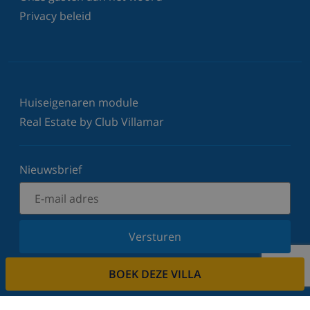
Privacy beleid
Huiseigenaren module
Real Estate by Club Villamar
Nieuwsbrief
Versturen
Schrijf u in voor onze nieuwsbrief en blijf op de
BOEK DEZE VILLA
hoogte van de laatste nieuwtjes en aanbiedingen.
Wij respecteren uw privacy.