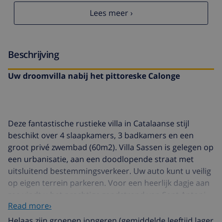
Lees meer ›
Beschrijving
Uw droomvilla nabij het pittoreske Calonge
Deze fantastische rustieke villa in Catalaanse stijl
beschikt over 4 slaapkamers, 3 badkamers en een
groot privé zwembad (60m2). Villa Sassen is gelegen op
een urbanisatie, aan een doodlopende straat met
uitsluitend bestemmingsverkeer. Uw auto kunt u veilig
op eigen terrein parkeren. Voor een heerlijk dagje aan
zee vindt u het prachtige zandstrand van Sant Antoni
Read more›
de Cologne al op slechts 6000 meter van de villa. Door
haar ideale ligging in een rustige omgeving en heerlijke
Helaas zijn groepen jongeren (gemiddelde leeftijd lager