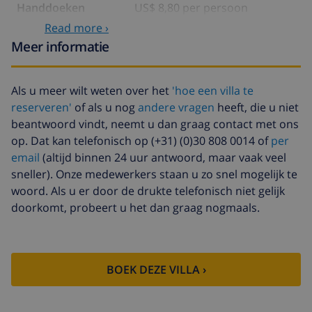
Handdoeken
US$ 8,80 per persoon
Read more ›
Babybedje
US$ 4,19 per dag
Meer informatie
Internet
inbegrepen
Extra beddengoed
US$ 17,59 per persoon
Als u meer wilt weten over het
'hoe een villa te
reserveren'
of als u nog
andere vragen
heeft, die u niet
Extra handdoeken
US$ 8,80 per persoon
beantwoord vindt, neemt u dan graag contact met ons
Annuleringsfonds:
4.80% van het totale bedrag
op. Dat kan telefonisch op (+31) (0)30 808 0014 of
per
email
(altijd binnen 24 uur antwoord, maar vaak veel
sneller). Onze medewerkers staan u zo snel mogelijk te
woord. Als u er door de drukte telefonisch niet gelijk
doorkomt, probeert u het dan graag nogmaals.
BOEK DEZE VILLA ›