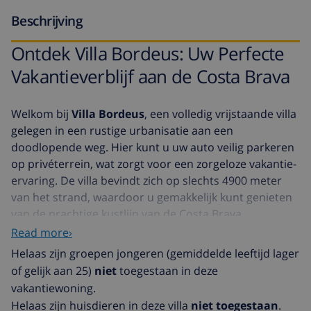
Beschrijving
Ontdek Villa Bordeus: Uw Perfecte
Vakantieverblijf aan de Costa Brava
Welkom bij
Villa Bordeus
, een volledig vrijstaande villa
gelegen in een rustige urbanisatie aan een
doodlopende weg. Hier kunt u uw auto veilig parkeren
op privéterrein, wat zorgt voor een zorgeloze vakantie-
ervaring. De villa bevindt zich op slechts 4900 meter
van het strand, waardoor u gemakkelijk kunt genieten
van de prachtige kustlijn van de Costa Brava.
Read more›
Kenmerken van Villa Bordeus
Helaas zijn groepen jongeren (gemiddelde leeftijd lager
De villa ligt onder straatniveau, wat extra privacy
of gelijk aan 25)
niet
toegestaan in deze
biedt.
vakantiewoning.
De
interieurstijl
van Bordeus is authentiek Spaans
Helaas zijn huisdieren in deze villa
niet toegestaan
.