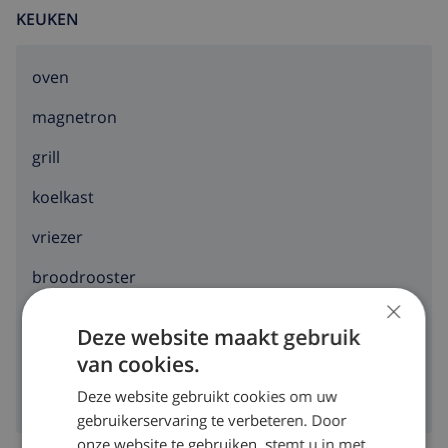
KEUKEN
AC alleen beschikbaar in de woonkamer.
oven
magnetron
grill
koelkast
vriezer
broodrooster
×
vaatwasser
Deze website maakt gebruik
wasmachine
van cookies.
Deze website gebruikt cookies om uw
gebruikerservaring te verbeteren. Door
onze website te gebruiken, stemt u in met