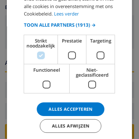
alle cookies in overeenstemming met ons
ENTERTAINMENT
Cookiebeleid.
Lees verder
TOON ALLE PARTNERS
(1913) →
Satelliet tv
Strikt
Prestatie
Targeting
noodzakelijk
Aankomst- en vertrektijden
Functioneel
Niet-
geclassificeerd
Aankomst:
Vanaf 16:00 voor 21:00
ALLES ACCEPTEREN
Vertrek:
Voor: 10:00
ALLES AFWIJZEN
BOEK DEZE VILLA ›