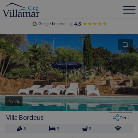
4.8
★★★★★
★★★★★
Google-beoordeling
1
/
26
Villa Bordeus
Deel
6
3
2