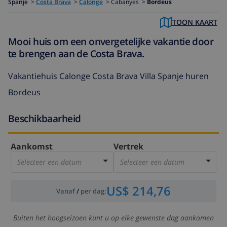
Spanje
>
Costa Brava
>
Calonge
>
Cabanyes >
Bordeus
TOON KAART
Mooi huis om een ​​onvergetelijke vakantie door
te brengen aan de Costa Brava.
Vakantiehuis Calonge Costa Brava Villa Spanje huren
Bordeus
Beschikbaarheid
Aankomst
Vertrek
Selecteer een datum
Selecteer een datum
US$ 214,76
Vanaf
/
per dag
:
Buiten het hoogseizoen kunt u op elke gewenste dag aankomen