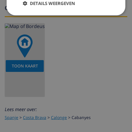
DETAILS WEERGEVEN
Omgeving
TOON KAART
Lees meer over:
Spanje
>
Costa Brava
>
Calonge
>
Cabanyes