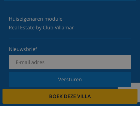
Huiseigenaren module
Real Estate by Club Villamar
Nieuwsbrief
Versturen
Schrijf u in voor onze nieuwsbrief en blijf op de
BOEK DEZE VILLA
hoogte van de laatste nieuwtjes en aanbiedingen.
Wij respecteren uw privacy.