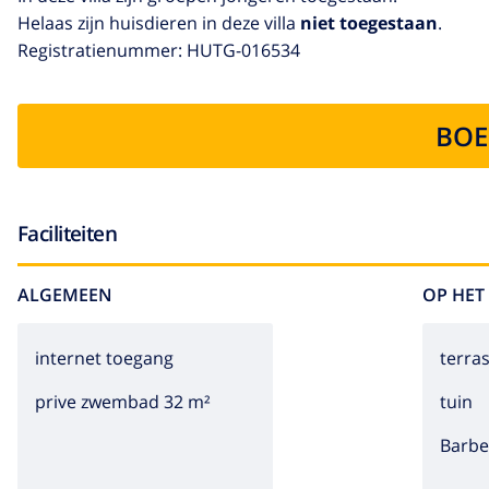
Helaas zijn huisdieren in deze villa
niet toegestaan
.
Registratienummer: HUTG-016534
BOE
Faciliteiten
ALGEMEEN
OP HET
internet toegang
terra
prive zwembad 32 m²
tuin
barb