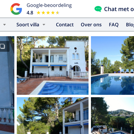
Google-beoordeling
Chat met 
4.8
★★★★★
★★★★★
Soort villa
Contact
Over ons
FAQ
Bl