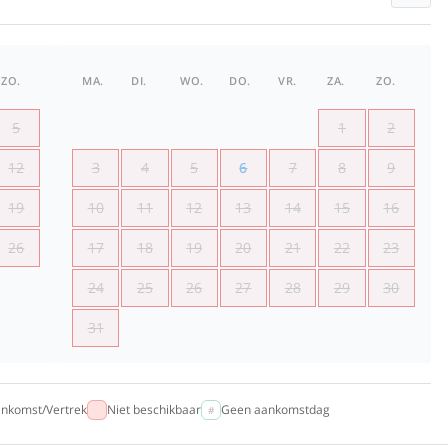
ZO.
MA.
DI.
WO.
DO.
VR.
ZA.
ZO.
5
1
2
12
3
4
5
6
7
8
9
19
10
11
12
13
14
15
16
26
17
18
19
20
21
22
23
24
25
26
27
28
29
30
31
nkomst/Vertrek
Niet beschikbaar
Geen aankomstdag