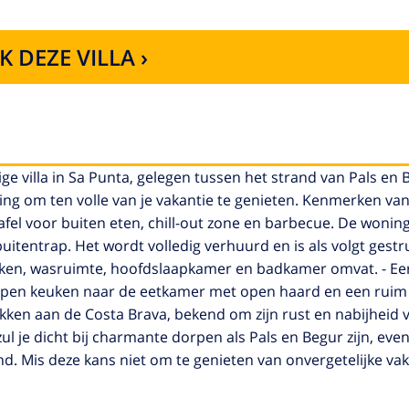
K DEZE VILLA ›
e villa in Sa Punta, gelegen tussen het strand van Pals en 
g om ten volle van je vakantie te genieten. Kenmerken van d
el voor buiten eten, chill-out zone en barbecue. De woning
itentrap. Het wordt volledig verhuurd en is als volgt gestr
ken, wasruimte, hoofdslaapkamer en badkamer omvat. - Ee
open keuken naar de eetkamer met open haard en een ruim 
kken aan de Costa Brava, bekend om zijn rust en nabijheid
zul je dicht bij charmante dorpen als Pals en Begur zijn, even
d. Mis deze kans niet om te genieten van onvergetelijke vak