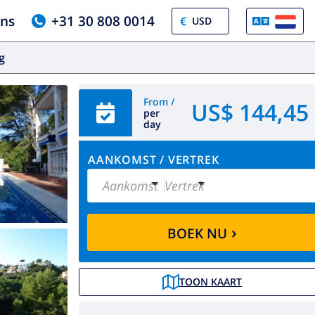
ons
+31 30 808 0014
€
og
From /
US$ 144,45
per
day
AANKOMST
/
VERTREK
Aankomst
Vertrek
›
BOEK NU
TOON KAART