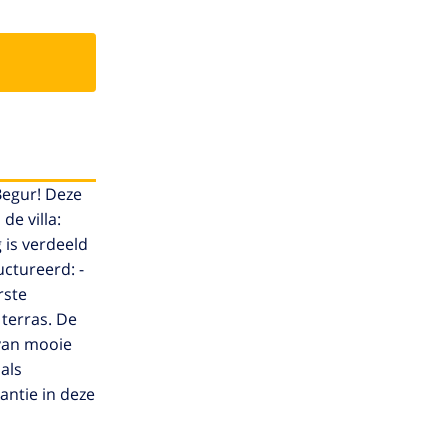
Begur! Deze
e villa:
 is verdeeld
uctureerd: -
rste
terras. De
 van mooie
als
antie in deze