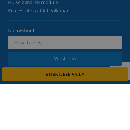
Huiseigenaren module
Real Estate by Club Villamar
Nieuwsbrief
Versturen
Schrijf u in voor onze nieuwsbrief en blijf op de
BOEK DEZE VILLA
hoogte van de laatste nieuwtjes en aanbiedingen.
Wij respecteren uw privacy.
Verhuur uw vakantiehuis