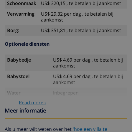
Schoonmaak
US$ 320,15 , te betalen bij aankomst
Verwarming
US$ 29,32 per dag , te betalen bij
aankomst
Borg:
US$ 351,81 , te betalen bij aankomst
Optionele diensten
Babybedje
US$ 4,69 per dag , te betalen bij
aankomst
Babystoel
US$ 4,69 per dag , te betalen bij
aankomst
Water
inbegrepen
Read more ›
Electriciteit
inbegrepen
Meer informatie
Gas
inbegrepen
Late aankomst
US$ 58,64 , te betalen bij
Als u meer wilt weten over het
'hoe een villa te
aankomst