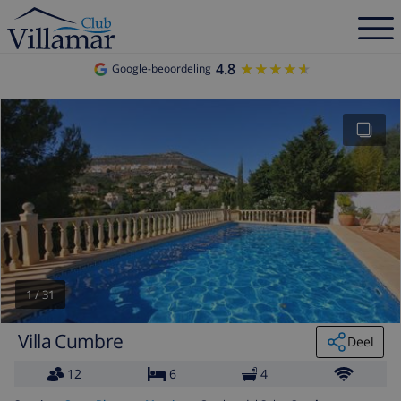
4.8
★★★★★
★★★★★
Google-beoordeling
1
/
31
Villa Cumbre
Deel
12
6
4