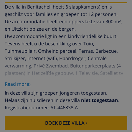
De villa in Benitachell heeft 6 slaapkamer(s) en is
geschikt voor families en groepen tot 12 personen.
De accommodatie heeft een oppervlakte van 300 m²,
en Uitzicht op zee en de bergen.
Uw acommodatie ligt in een kindvriendelijke buurt.
Tevens heeft u de beschikking over Tuin,
Tuinmeubilair, Omheind perceel, Terras, Barbecue,
Strijkijzer, Internet (wifi), Haardroger, Centrale
verwarming, Privé Zwembad, Buitenparkeerplaats (4
plaatsen) in Het zelfde gebouw, 1 Televisie, Satelliet tv
(Talen: Spaans, Engels, Duits, Frans, Russisch).
Read more›
De open keuken, is uitgerust met koelkast, magnetron,
In deze villa zijn groepen jongeren toegestaan.
oven, vriezer, wasmachine, vaatwasmachine,
Helaas zijn huisdieren in deze villa
niet toegestaan
.
servies/bestek, keukengerei, koffiezetapparaat,
Registratienummer: AT-446838-A
frituurpan, broodrooster en waterkoker.
BOEK DEZE VILLA ›