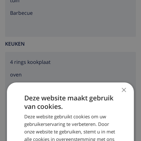
tuin
barbecue
KEUKEN
4 rings kookplaat
oven
×
magnetron
Deze website maakt gebruik
koelkast
van cookies.
vriezer
Deze website gebruikt cookies om uw
gebruikerservaring te verbeteren. Door
broodrooster
onze website te gebruiken, stemt u in met
vaatwasser
alle cookies in overeenstemming met ons