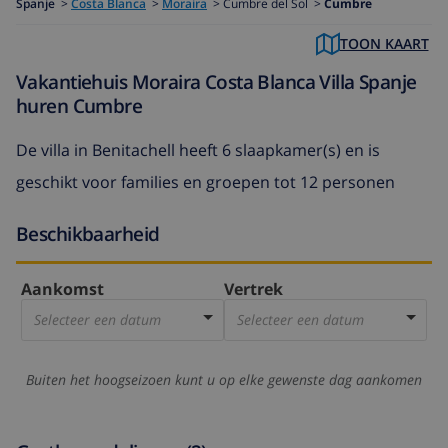
Spanje
>
Costa Blanca
>
Moraira
>
Cumbre del Sol >
Cumbre
TOON KAART
Vakantiehuis Moraira Costa Blanca Villa Spanje
huren Cumbre
De
villa in Benitachell
heeft 6 slaapkamer(s) en is
geschikt voor families en groepen tot 12 personen
Beschikbaarheid
Aankomst
Vertrek
Selecteer een datum
Selecteer een datum
Buiten het hoogseizoen kunt u op elke gewenste dag aankomen