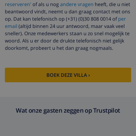
reserveren'
of als u nog
andere vragen
heeft, die u niet
Extra bed
US$ 14,07 per dag , te betalen
beantwoord vindt, neemt u dan graag contact met ons
bij aankomst
op. Dat kan telefonisch op (+31) (0)30 808 0014 of
per
email
(altijd binnen 24 uur antwoord, maar vaak veel
Extra beddengoed
US$ 17,59 per persoon , te
betalen bij aankomst
sneller). Onze medewerkers staan u zo snel mogelijk te
woord. Als u er door de drukte telefonisch niet gelijk
Extra handdoeken
US$ 8,80 per persoon , te
doorkomt, probeert u het dan graag nogmaals.
betalen bij aankomst
Late checkout
US$ 113,75
Extra
gebaseerd op energie verbruik
BOEK DEZE VILLA ›
schoonmaak
(US$ 52,77/HOUR)
Annuleringsfonds:
4.80% van het totale bedrag
Wat onze gasten zeggen op Trustpilot