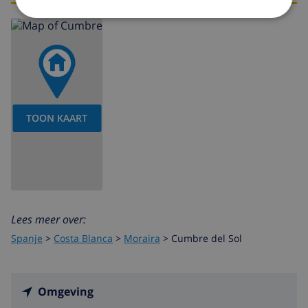
TOON KAART
Lees meer over:
Spanje
>
Costa Blanca
>
Moraira
>
Cumbre del Sol
Omgeving