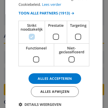
Cookiebeleid.
Lees verder
wasmachine
TOON ALLE PARTNERS
(1913) →
Strikt
Prestatie
Targeting
noodzakelijk
Aankomst- en vertrektijden
Functioneel
Niet-
geclassificeerd
Aankomst:
Vanaf 16:00 voor 20:00
Vertrek:
Voor: 10:00
ALLES ACCEPTEREN
BOEK DEZE VILLA ›
ALLES AFWIJZEN
Omgeving
DETAILS WEERGEVEN