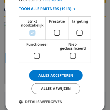
TOON ALLE PARTNERS
(1913) →
Omgeving
Strikt
Prestatie
Targeting
Lees meer over:
noodzakelijk
Spanje
>
Costa Blanca
>
La Nucia
Functioneel
Niet-
geclassificeerd
TOON KAART
ALLES ACCEPTEREN
ALLES AFWIJZEN
Omgeving
DETAILS WEERGEVEN
7 km
Afstand tot strand: