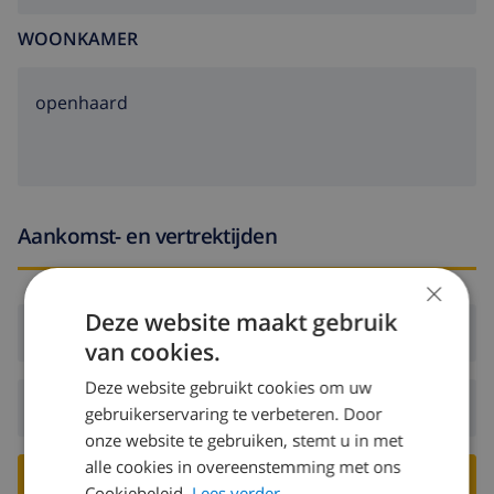
WOONKAMER
openhaard
Aankomst- en vertrektijden
×
Deze website maakt gebruik
Aankomst:
Vanaf 16:00 voor 19:00
van cookies.
Deze website gebruikt cookies om uw
Vertrek:
Voor: 10:00
gebruikerservaring te verbeteren. Door
onze website te gebruiken, stemt u in met
alle cookies in overeenstemming met ons
BOEK DEZE VILLA ›
Cookiebeleid.
Lees verder