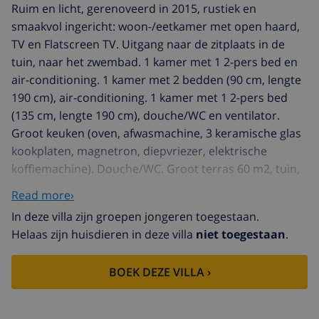
Ruim en licht, gerenoveerd in 2015, rustiek en
smaakvol ingericht: woon-/eetkamer met open haard,
TV en Flatscreen TV. Uitgang naar de zitplaats in de
tuin, naar het zwembad. 1 kamer met 1 2-pers bed en
air-conditioning. 1 kamer met 2 bedden (90 cm, lengte
190 cm), air-conditioning. 1 kamer met 1 2-pers bed
(135 cm, lengte 190 cm), douche/WC en ventilator.
Groot keuken (oven, afwasmachine, 3 keramische glas
kookplaten, magnetron, diepvriezer, elektrische
koffiemachine). Douche/WC. Groot terras 60 m2, tuin,
prieel. Terrasmeubelen, barbecue. Uitzicht op de tuin.
Read more›
Ter beschikking: wasmachine. AT444580A
In deze villa zijn groepen jongeren toegestaan.
Zeer groot, comfortabel huis "Bruselas,3", vrijstaand,
Helaas zijn huisdieren in deze villa
niet toegestaan
.
gerenoveerd in 2015. Aan de rand van de plaats, 3 km
van het centrum van La Nucia, buiten de plaats, 6 km
BOEK DEZE VILLA ›
van het centrum van Benidorm, rustige, zonnige ligging
villa wijk, 7 km van zee, 7 km van het strand. Voor
alleengebruik: wilde tuin 1.500 m2 (omheind), vijver,