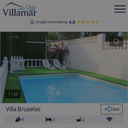
4.8
★★★★★
★★★★★
Google-beoordeling
1
/
23
Villa Bruselas
Deel
6
3
2