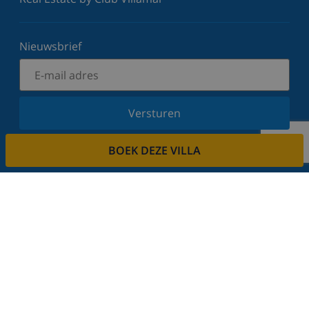
Nieuwsbrief
Versturen
Schrijf u in voor onze nieuwsbrief en blijf op de
BOEK DEZE VILLA
hoogte van de laatste nieuwtjes en aanbiedingen.
Wij respecteren uw privacy.
Verhuur uw vakantiehuis
Wilt u uw villa via ons verhuren?