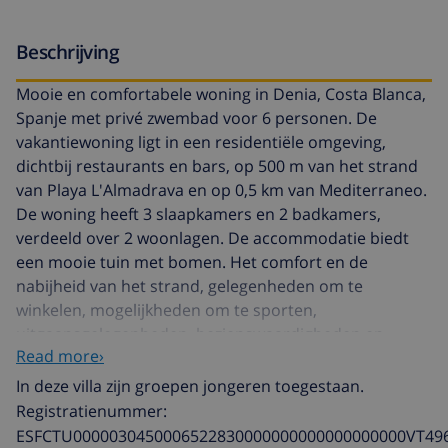
Beschrijving
Mooie en comfortabele woning in Denia, Costa Blanca,
Spanje met privé zwembad voor 6 personen. De
vakantiewoning ligt in een residentiële omgeving,
dichtbij restaurants en bars, op 500 m van het strand
van Playa L'Almadrava en op 0,5 km van Mediterraneo.
De woning heeft 3 slaapkamers en 2 badkamers,
verdeeld over 2 woonlagen. De accommodatie biedt
een mooie tuin met bomen. Het comfort en de
nabijheid van het strand, gelegenheden om te
winkelen, mogelijkheden om te sporten,
uitgaansgelegenheden, bezienswaardigheden en
Read more›
cultuur maken dit een geschikte woning voor uw
vakantie in Spanje met familie of vrienden en zelfs uw
In deze villa zijn groepen jongeren toegestaan.
huisdieren.
Registratienummer:
ESFCTU0000030450006522830000000000000000000VT49