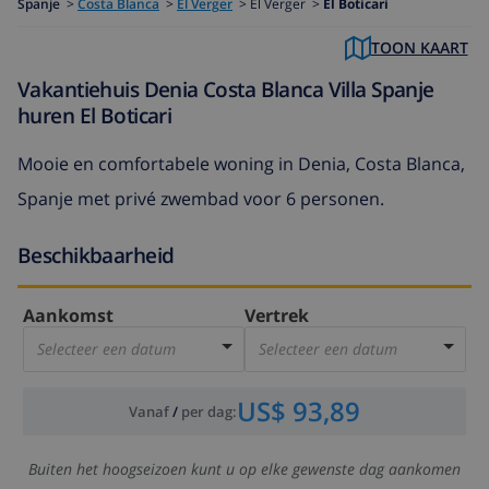
Spanje
>
Costa Blanca
>
El Verger
>
El Verger >
El Boticari
TOON KAART
Vakantiehuis Denia Costa Blanca Villa Spanje
huren El Boticari
Mooie en comfortabele woning in Denia, Costa Blanca,
Spanje met privé zwembad voor 6 personen.
Beschikbaarheid
Aankomst
Vertrek
Selecteer een datum
Selecteer een datum
US$ 93,89
Vanaf
/
per dag
:
Buiten het hoogseizoen kunt u op elke gewenste dag aankomen