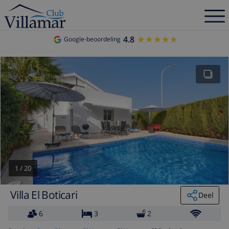
4.8
★★★★★
★★★★★
Google-beoordeling
1
/
20
Villa El Boticari
Deel
6
3
2