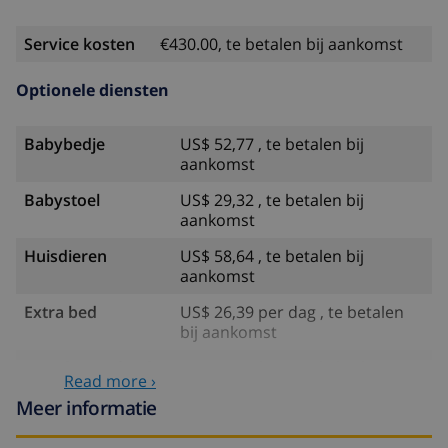
van de woning)
Service kosten
€430.00, te betalen bij aankomst
paardrijden, wandelen en klimsport (binnen 5
kilometer van de woning)
Optionele diensten
tennis en windsurfen (binnen 10 kilometer van de
woning)
Babybedje
US$ 52,77 , te betalen bij
aankomst
Babystoel
US$ 29,32 , te betalen bij
aankomst
Huisdieren
US$ 58,64 , te betalen bij
aankomst
Extra bed
US$ 26,39 per dag , te betalen
bij aankomst
Annuleringsfonds:
4.80% van het totale bedrag
Read more ›
Meer informatie