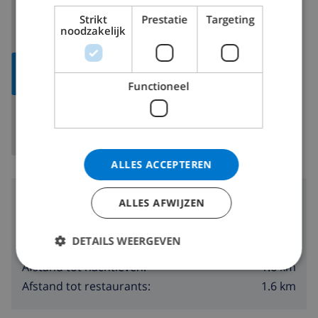
Spanje
>
Costa Blanca
>
Calpe
Strikt
Prestatie
Targeting
noodzakelijk
TOON
KAART
Functioneel
ALLES ACCEPTEREN
Omgeving
ALLES AFWIJZEN
1.5 km
Afstand tot strand:
DETAILS WEERGEVEN
1.6 km
Afstand tot winkels:
1.6 km
Afstand tot nachtleven:
1.6 km
Afstand tot restaurants: