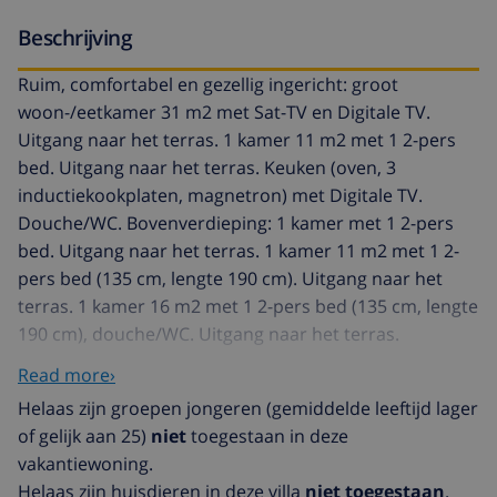
Beschrijving
Ruim, comfortabel en gezellig ingericht: groot
woon-/eetkamer 31 m2 met Sat-TV en Digitale TV.
Uitgang naar het terras. 1 kamer 11 m2 met 1 2-pers
bed. Uitgang naar het terras. Keuken (oven, 3
inductiekookplaten, magnetron) met Digitale TV.
Douche/WC. Bovenverdieping: 1 kamer met 1 2-pers
bed. Uitgang naar het terras. 1 kamer 11 m2 met 1 2-
pers bed (135 cm, lengte 190 cm). Uitgang naar het
terras. 1 kamer 16 m2 met 1 2-pers bed (135 cm, lengte
190 cm), douche/WC. Uitgang naar het terras.
Bad/douche/bidet/WC. Terrasmeubelen, barbecue,
Read more›
ligstoelen, zitgelegenheid. Uitzicht op het dal en de
Helaas zijn groepen jongeren (gemiddelde leeftijd lager
stad. Ter beschikking: wasmachine, kinderstoel,
of gelijk aan 25)
niet
toegestaan in deze
kinderbed tot 2 jaar. Internet (Internet (WiFi), gratis).
vakantiewoning.
Parkeerplaats (omheind). Geschikt voor families. AT-
Helaas zijn huisdieren in deze villa
niet toegestaan
.