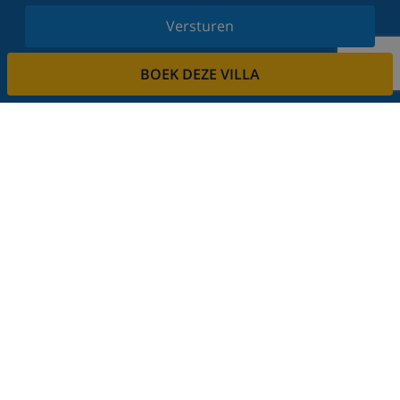
Versturen
Schrijf u in voor onze nieuwsbrief en blijf op de
BOEK DEZE VILLA
hoogte van de laatste nieuwtjes en aanbiedingen.
Wij respecteren uw privacy.
Verhuur uw vakantiehuis
Wilt u uw villa via ons verhuren?
Lees meer