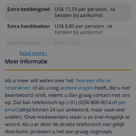
Extra beddengoed
US$ 17,59 per persoon , te
betalen bij aankomst
Extra handdoeken
US$ 8,80 per persoon , te
betalen bij aankomst
Late checkout
US$ 113,75
Read more ›
Extra
gebaseerd op energie verbruik
schoonmaak
(US$ 52,77/HOUR)
Meer informatie
Annuleringsfonds:
4.80% van het totale bedrag
Als u meer wilt weten over het
'hoe een villa te
reserveren'
of als u nog
andere vragen
heeft, die u niet
beantwoord vindt, neemt u dan graag contact met ons
op. Dat kan telefonisch op (+31) (0)30 808 0014 of
per
email
(altijd binnen 24 uur antwoord, maar vaak veel
sneller). Onze medewerkers staan u zo snel mogelijk te
woord. Als u er door de drukte telefonisch niet gelijk
doorkomt, probeert u het dan graag nogmaals.