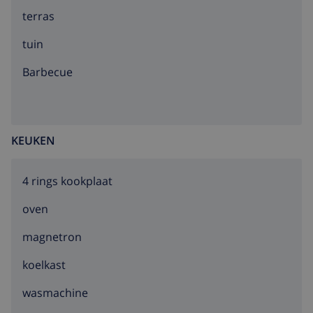
uitsluitend op aanvraag.
terras
tuin
barbecue
KEUKEN
4 rings kookplaat
oven
magnetron
koelkast
wasmachine