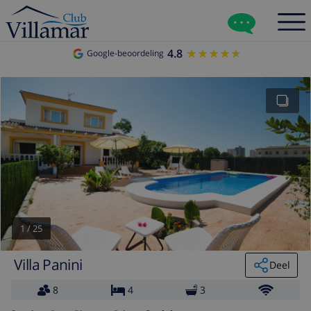
4.8
★★★★★
★★★★★
Google-beoordeling
1
/
25
Villa Panini
Deel
8
4
3