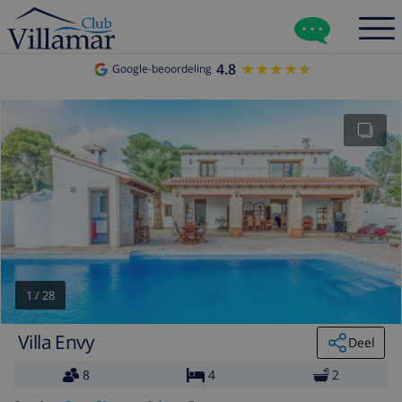
4.8
★★★★★
★★★★★
Google-beoordeling
1
/
28
Villa Envy
Deel
8
4
2