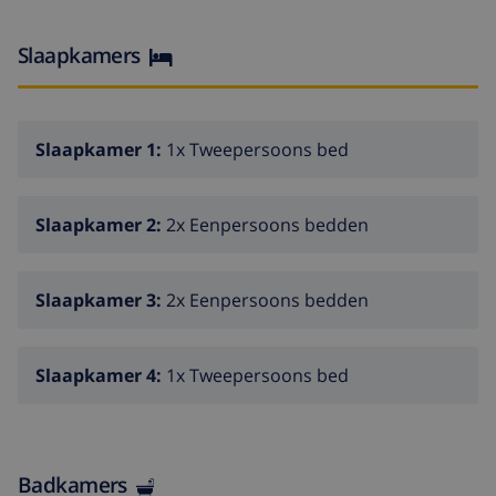
satelliet antenne
Slaapkamers
wasmachine in de keuken
Keuken
Slaapkamer 1:
1x Tweepersoons bed
open keuken met electrisch fornuis, electrische
oven, magnetron, afwasmachine, koelkast, vriezer,
koffiezetapparaat en broodrooster
Slaapkamer 2:
2x Eenpersoons bedden
Slaapkamers en badkamers
Slaapkamer 3:
2x Eenpersoons bedden
2 slaapkamers, elk met tweepersoonsbed, air
conditioning en badkamer ensuite
Slaapkamer 4:
1x Tweepersoons bed
slaapkamer met 2 eenpersoonsbedden en air
conditioning
slaapkamer met 2 eenpersoonsbedden
Badkamers
badkamer en suite me