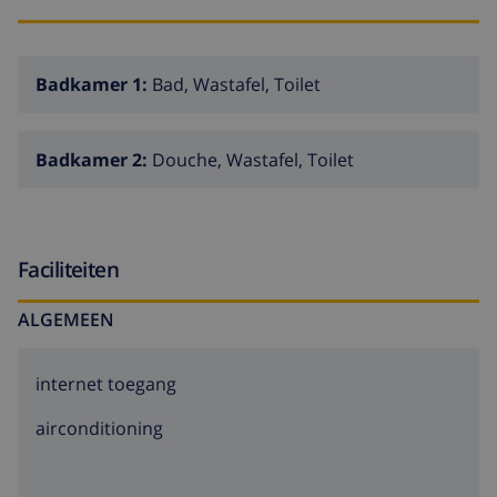
badkamer met wastafel
badkamer en suite met bad en douche
Badkamer 1:
Bad, Wastafel, Toilet
totaal van 3 badkamers
Buiten
Badkamer 2:
Douche, Wastafel, Toilet
omheind perceel
privé zwembad
Faciliteiten
2 terrassen, waarvan 1 overdekt
barbecue
ALGEMEEN
buitendouche
buitenzithoek
internet toegang
privé parkeerplaats
airconditioning
dakterras
Meer info