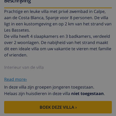
Beschrijving
Prachtige en leuke villa met privé zwembad in Calpe,
aan de Costa Blanca, Spanje voor 8 personen. De villa
ligt in een kustomgeving en op 2 km van het strand van
Les Bassetes.
De villa heeft 4 slaapkamers en 3 badkamers, verdeeld
over 2 woonlagen. De nabijheid van het strand maakt
dit een ideale villa om uw vakantie te vieren met familie
of vrienden.
Interieur van de villa
Read more›
villa met 2 woonlagen
In deze villa zijn groepen jongeren toegestaan.
woonkamer met air conditioning en televisie
Helaas zijn huisdieren in deze villa
niet toegestaan
.
eetkamer met air conditioning
balkon
BOEK DEZE VILLA ›
4 slaapkamers en 3 badkamers