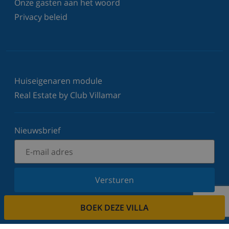
Onze gasten aan het woord
Privacy beleid
Huiseigenaren module
Real Estate by Club Villamar
Nieuwsbrief
Versturen
Schrijf u in voor onze nieuwsbrief en blijf op de
BOEK DEZE VILLA
hoogte van de laatste nieuwtjes en aanbiedingen.
Wij respecteren uw privacy.