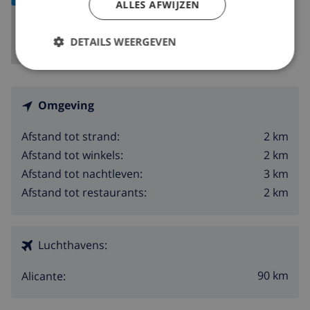
ALLES AFWIJZEN
DETAILS WEERGEVEN
Omgeving
2 km
Afstand tot strand:
2 km
Afstand tot winkels:
3 km
Afstand tot nachtleven:
2 km
Afstand tot restaurants:
Luchthavens:
90 km
Alicante: