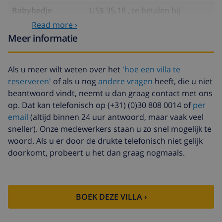
Babybedje
US$ 35,18 , te betalen bij
aankomst
Read more ›
Meer informatie
Babystoel
US$ 17,59 , te betalen bij
aankomst
Internet
US$ 35,18 , te betalen bij
Als u meer wilt weten over het
'hoe een villa te
aankomst
reserveren'
of als u nog
andere vragen
heeft, die u niet
beantwoord vindt, neemt u dan graag contact met ons
Extra beddengoed
US$ 17,59 per persoon , te
betalen bij aankomst
op. Dat kan telefonisch op (+31) (0)30 808 0014 of
per
email
(altijd binnen 24 uur antwoord, maar vaak veel
Extra handdoeken
US$ 8,80 per persoon , te
sneller). Onze medewerkers staan u zo snel mogelijk te
betalen bij aankomst
woord. Als u er door de drukte telefonisch niet gelijk
Late checkout
US$ 113,75
doorkomt, probeert u het dan graag nogmaals.
Extra
gebaseerd op energie verbruik
schoonmaak
(US$ 52,77/HOUR)
Annuleringsfonds:
4.80% van het totale bedrag
BOEK DEZE VILLA ›