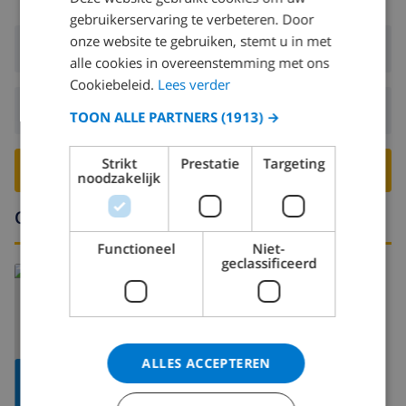
gebruikerservaring te verbeteren. Door
onze website te gebruiken, stemt u in met
Aankomst:
Vanaf 16:00 voor 18:00
alle cookies in overeenstemming met ons
Cookiebeleid.
Lees verder
Vertrek:
Voor: 10:00
TOON ALLE PARTNERS
(1913) →
Strikt
Prestatie
Targeting
BOEK DEZE VILLA ›
noodzakelijk
Omgeving
Functioneel
Niet-
geclassificeerd
Lees meer over:
Spanje
>
Costa Blanca
>
Calpe
ALLES ACCEPTEREN
TOON
KAART