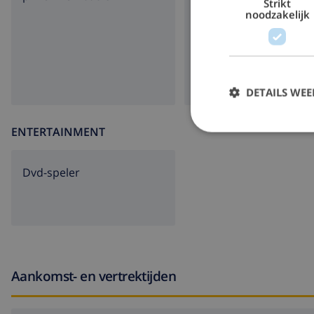
Strikt
noodzakelijk
tuin
barbecue
DETAILS WE
ENTERTAINMENT
dvd-speler
Aankomst- en vertrektijden