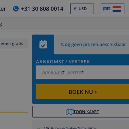
ter
+31 30 808 0014
€
og
ternet gratis
Nog geen prijzen beschikbaar
AANKOMST
/
VERTREK
Aankomst
Vertrek
›
BOEK NU
TOON KAART
100% Tevredenheidsgarantie