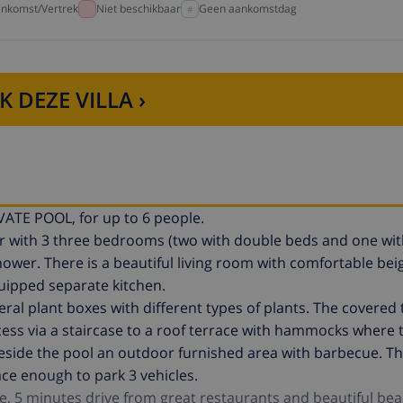
nkomst/Vertrek
Niet beschikbaar
Geen aankomstdag
K DEZE VILLA ›
ATE POOL, for up to 6 people.
oor with 3 three bedrooms (two with double beds and one wit
ower. There is a beautiful living room with comfortable bei
equipped separate kitchen.
eral plant boxes with different types of plants. The covered 
cess via a staircase to a roof terrace with hammocks where 
Beside the pool an outdoor furnished area with barbecue. T
pace enough to park 3 vehicles.
lpe, 5 minutes drive from great restaurants and beautiful bea