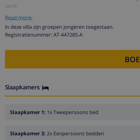
sand.
OTHER: AIR CONDITIONING IN BEDROOMS AND LIVING ROO
Read more›
In deze villa zijn groepen jongeren toegestaan.
Registratienummer: AT-447285-A
BOE
Slaapkamers
Slaapkamer 1:
1x Tweepersoons bed
Slaapkamer 3:
2x Eenpersoons bedden