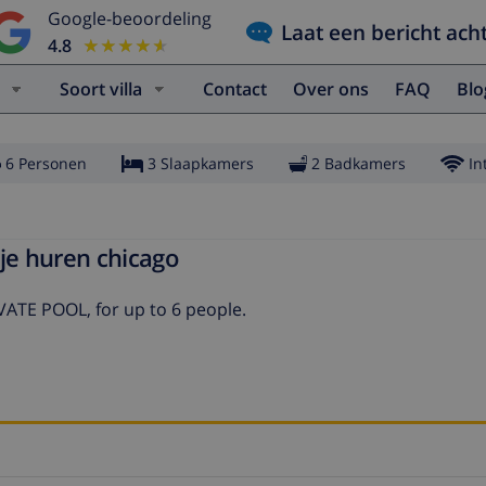
Google-beoordeling
Laat een bericht ach
4.8
★★★★★
★★★★★
Soort villa
Contact
Over ons
FAQ
Bl
6 Personen
3 Slaapkamers
2 Badkamers
In
je huren chicago
ATE POOL, for up to 6 people.