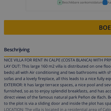
Beschikbare aankomstdatum
Aa
BOE
Beschrijving
NICE VILLA FOR RENT IN CALPE (COSTA BLANCA) WITH PRIV
LAY OUT: This large 160 m2 villa is distributed on one fl
beds) all with Air conditioning and two bathrooms with sh
sofas and a lovely fireplace, all this leads to a nice fully 
EXTERIOR: It has large terrace spaces, a nice pool and sev
furnished, so as to enjoy splendid breakfasts, and has ac
direct views of the famous natural park Peñon de Ifach. 
to the plot is via a sliding door and inside the plot has s
LOCATION: The villa is located in a residential area of Ca