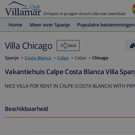
Ontspan in je eigen droom villa met zwembad
Home
Meer over Spanje
Populaire bestemmingen
Villa Chicago
Deel
Spanje
>
Costa Blanca
>
Calpe
>
Calpe >
Chicago
Vakantiehuis Calpe Costa Blanca Villa Span
NICE VILLA FOR RENT IN CALPE (COSTA BLANCA) WITH PRIV
Beschikbaarheid