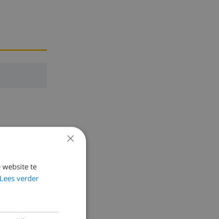
×
 website te
Lees verder