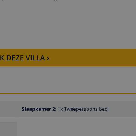
M, FREE WIFI INTERNET.
K DEZE VILLA ›
Slaapkamer 2:
1x Tweepersoons bed