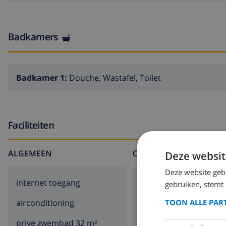
Badkamers
Badkamer 1:
Douche, Wastafel, Toilet
Faciliteiten
ALGEMEEN
OP HET PERCEEL
Deze websit
Deze website geb
internet toegang
garage
gebruiken, stemt
TOON ALLE PAR
airconditioning
parkeerplaats
prive zwembad 32 m²
terras