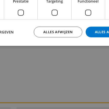
Prestatie
Targeting
Functioneel
wasmachine
ERGEVEN
ALLES AFWIJZEN
ALLES 