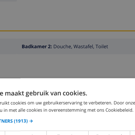
Badkamer 2:
Douche, Wastafel, Toilet
KEUKEN
WOONKAMER
e maakt gebruik van cookies.
ruikt cookies om uw gebruikerservaring te verbeteren. Door onze
oven
openhaard
 u in met alle cookies in overeenstemming met ons Cookiebeleid.
TNERS
(1913) →
magnetron
koelkast