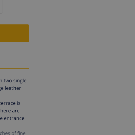
h two single
ge leather
terrace is
there are
he entrance
ches of fine