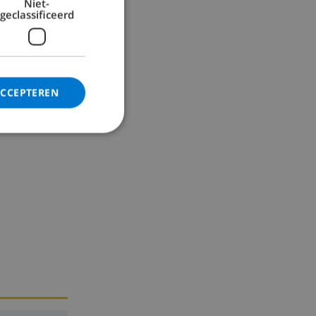
Niet-
geclassificeerd
ACCEPTEREN