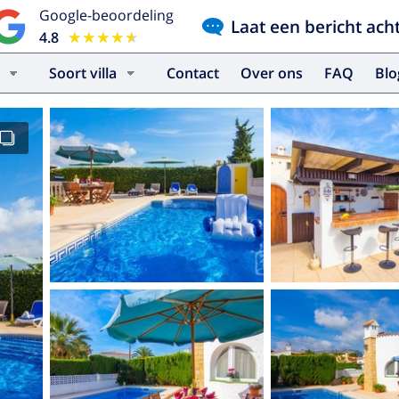
Google-beoordeling
Laat een bericht ach
4.8
★★★★★
★★★★★
Soort villa
Contact
Over ons
FAQ
Bl