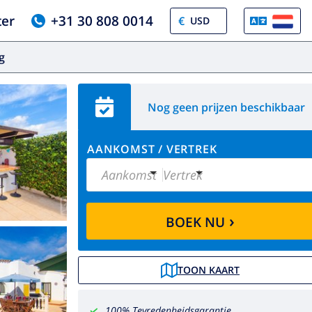
ter
+31 30 808 0014
€
og
Nog geen prijzen beschikbaar
AANKOMST
/
VERTREK
Aankomst
Vertrek
›
BOEK NU
TOON KAART
100% Tevredenheidsgarantie