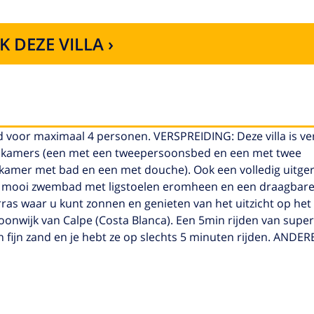
K DEZE VILLA ›
ad voor maximaal 4 personen. VERSPREIDING: Deze villa is ve
apkamers (een met een tweepersoonsbed en een met twee
amer met bad en een met douche). Ook een volledig uitge
 mooi zwembad met ligstoelen eromheen en een draagbare 
erras waar u kunt zonnen en genieten van het uitzicht op he
woonwijk van Calpe (Costa Blanca). Een 5min rijden van sup
 fijn zand en je hebt ze op slechts 5 minuten rijden. ANDERE