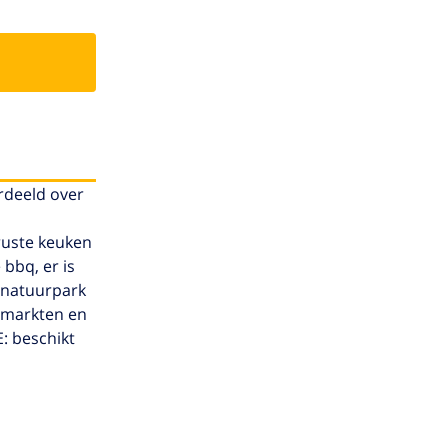
rdeeld over
ruste keuken
bbq, er is
t natuurpark
ermarkten en
: beschikt