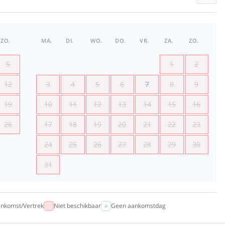
ZO.
MA.
DI.
WO.
DO.
VR.
ZA.
ZO.
5
1
2
12
3
4
5
6
7
8
9
19
10
11
12
13
14
15
16
26
17
18
19
20
21
22
23
24
25
26
27
28
29
30
31
nkomst/Vertrek
Niet beschikbaar
Geen aankomstdag