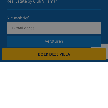
Real Estate by Club Villamar
Nieuwsbrief
Versturen
Schrijf u in voor onze nieuwsbrief en blijf op de
BOEK DEZE VILLA
hoogte van de laatste nieuwtjes en aanbiedingen.
Wij respecteren uw privacy.
Verhuur uw vakantiehuis
Wilt u uw villa via ons verhuren?