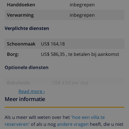
Handdoeken
inbegrepen
Verwarming
inbegrepen
Verplichte diensten
Schoonmaak
US$ 164,18
Borg:
US$ 586,35 , te betalen bij aankomst
Optionele diensten
Babybedje
US$ 4,69 per dag
Read more ›
Huisdieren
US$ 46,91
Meer informatie
Extra beddengoed
US$ 17,59 per persoon
Extra handdoeken
US$ 8,80 per persoon
Als u meer wilt weten over het
'hoe een villa te
reserveren'
of als u nog
andere vragen
heeft, die u niet
Late checkout
US$ 113,75