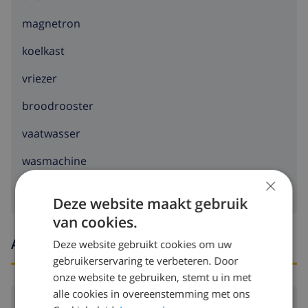
magnetron
koelkast
vriezer
broodrooster
vaatwasser
wasmachine
×
Deze website maakt gebruik
van cookies.
Aankomst- en vertrektijden
Deze website gebruikt cookies om uw
gebruikerservaring te verbeteren. Door
onze website te gebruiken, stemt u in met
alle cookies in overeenstemming met ons
Aankomst:
Vanaf 16:00 voor 20:00