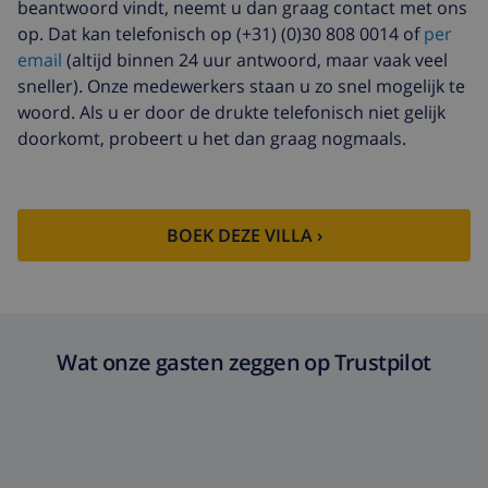
beantwoord vindt, neemt u dan graag contact met ons
Extra
gebaseerd op energie verbruik
op. Dat kan telefonisch op (+31) (0)30 808 0014 of
per
schoonmaak
(US$ 52,77/HOUR)
email
(altijd binnen 24 uur antwoord, maar vaak veel
Annuleringsfonds:
4.80% van het totale bedrag
sneller). Onze medewerkers staan u zo snel mogelijk te
woord. Als u er door de drukte telefonisch niet gelijk
doorkomt, probeert u het dan graag nogmaals.
BOEK DEZE VILLA ›
Wat onze gasten zeggen op Trustpilot