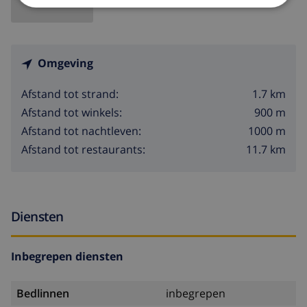
Omgeving
1.7 km
Afstand tot strand:
900 m
Afstand tot winkels:
1000 m
Afstand tot nachtleven:
11.7 km
Afstand tot restaurants:
Diensten
Inbegrepen diensten
Bedlinnen
inbegrepen