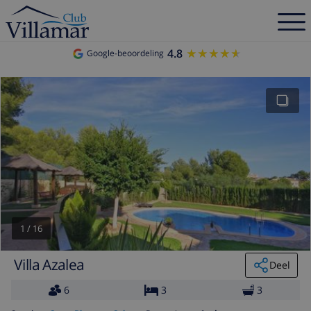
4.8
★★★★★
★★★★★
Google-beoordeling
1
/
16
Villa Azalea
Deel
6
3
3