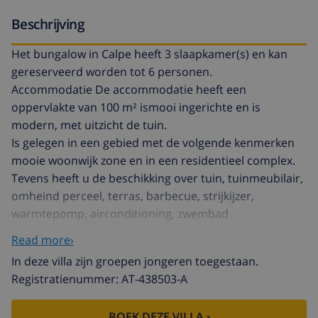
Beschrijving
Het bungalow in Calpe heeft 3 slaapkamer(s) en kan
gereserveerd worden tot 6 personen.
Accommodatie De accommodatie heeft een
oppervlakte van 100 m² ismooi ingerichte en is
modern, met uitzicht de tuin.
Is gelegen in een gebied met de volgende kenmerken
mooie woonwijk zone en in een residentieel complex.
Tevens heeft u de beschikking over tuin, tuinmeubilair,
omheind perceel, terras, barbecue, strijkijzer,
warmtepomp, airconditioning, zwembad
gemeenschappelijk, Televisie, satelliet tv (Talen:
Read more›
Spaans, Engels, Duits, Frans, Russisch).
In deze villa zijn groepen jongeren toegestaan.
De open keuken, met keramisch fornuis, is uitgerust
Registratienummer: AT-438503-A
met koelkast, magnetron, oven, vriezer, wasmachine,
droger, vaatwasmachine, keukengerei,
BOEK DEZE VILLA ›