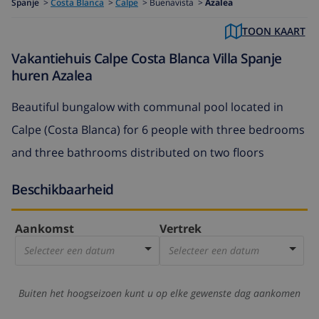
Spanje
>
Costa Blanca
>
Calpe
>
Buenavista >
Azalea
TOON KAART
Vakantiehuis Calpe Costa Blanca Villa Spanje
huren Azalea
Beautiful bungalow with communal pool located in
Calpe (Costa Blanca) for 6 people with three bedrooms
and three bathrooms distributed on two floors
Beschikbaarheid
Aankomst
Vertrek
Selecteer een datum
Selecteer een datum
Buiten het hoogseizoen kunt u op elke gewenste dag aankomen