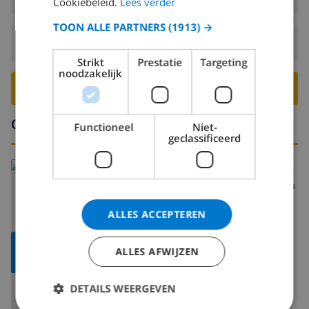
Cookiebeleid.
Lees verder
TOON ALLE PARTNERS
(1913) →
Vertrek:
Voor: 10:00
Strikt
Prestatie
Targeting
noodzakelijk
BOEK DEZE VILLA ›
Omgeving
Functioneel
Niet-
geclassificeerd
Lees meer over:
Spanje
>
Costa Blanca
>
Calpe
>
Buenavista
ALLES ACCEPTEREN
TOON
ALLES AFWIJZEN
KAART
DETAILS WEERGEVEN