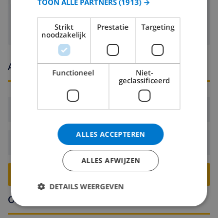
TOON ALLE PARTNERS
(1913) →
openhaard
Strikt
Prestatie
Targeting
noodzakelijk
Aankomst- en vertrektijden
Functioneel
Niet-
geclassificeerd
Aankomst:
Vanaf 16:00 voor 19:00
ALLES ACCEPTEREN
Vertrek:
Voor: 10:00
ALLES AFWIJZEN
BOEK DEZE VILLA ›
DETAILS WEERGEVEN
Omgeving