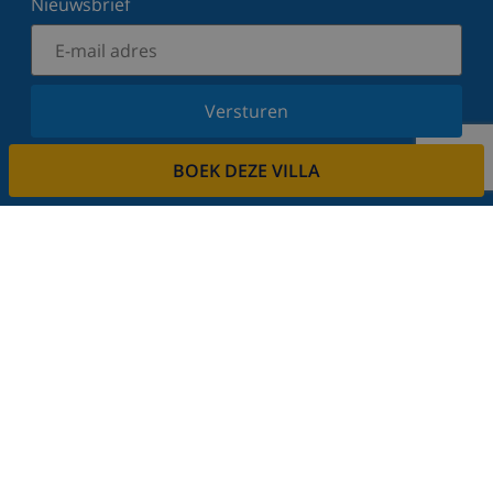
Nieuwsbrief
Versturen
Schrijf u in voor onze nieuwsbrief en blijf op de
BOEK DEZE VILLA
hoogte van de laatste nieuwtjes en aanbiedingen.
Wij respecteren uw privacy.
Verhuur uw vakantiehuis
Wilt u uw villa via ons verhuren?
Lees meer