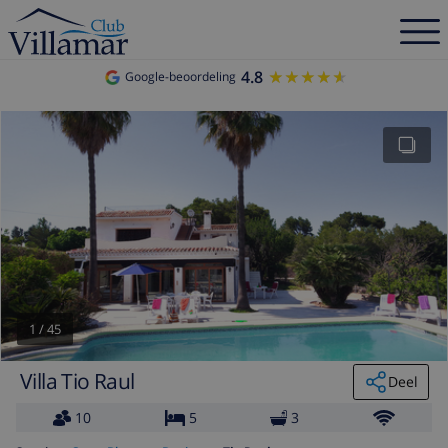
4.8
★★★★★
★★★★★
Google-beoordeling
1
/
45
Villa Tio Raul
Deel
10
5
3