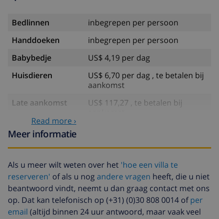
Bedlinnen
inbegrepen per persoon
Handdoeken
inbegrepen per persoon
Babybedje
US$ 4,19 per dag
Huisdieren
US$ 6,70 per dag , te betalen bij
aankomst
Late aankomst
US$ 117,27 , te betalen bij
aankomst
Read more ›
Extra beddengoed
US$ 17,59 per persoon , te
Meer informatie
betalen bij aankomst
Extra handdoeken
US$ 8,80 per persoon , te
Als u meer wilt weten over het
'hoe een villa te
betalen bij aankomst
reserveren'
of als u nog
andere vragen
heeft, die u niet
Late checkout
US$ 113,75
beantwoord vindt, neemt u dan graag contact met ons
op. Dat kan telefonisch op (+31) (0)30 808 0014 of
per
Extra
gebaseerd op energie verbruik
email
(altijd binnen 24 uur antwoord, maar vaak veel
schoonmaak
(US$ 52,77/HOUR)