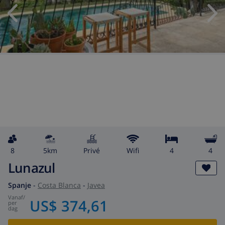
8
5km
privé
wifi
4
4
Lunazul
Spanje
-
Costa Blanca
-
Javea
vanaf
/
US$ 374,61
per
dag