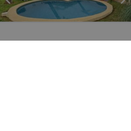
6
3km
privé
Nee
3
4
Alborelle
Spanje
-
Costa Blanca
-
Denia
vanaf
/
US$ 164,82
per
dag
BEKIJK DEZE VILLA
›