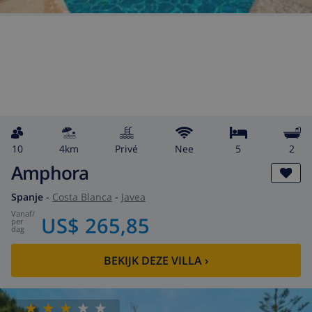
10
4km
privé
Nee
5
2
Amphora
Spanje
-
Costa Blanca
-
Javea
vanaf
/
US$ 265,85
per
dag
BEKIJK DEZE VILLA
›