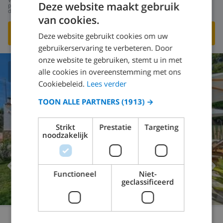
US$ 199,82
Deze website maakt gebruik
per
dag
van cookies.
BEKIJK DEZE VILLA
›
Deze website gebruikt cookies om uw
gebruikerservaring te verbeteren. Door
onze website te gebruiken, stemt u in met
alle cookies in overeenstemming met ons
CLUB VILLAMAR WAARDERING
Cookiebeleid.
Lees verder
TOON ALLE PARTNERS
(1913) →
Strikt
Prestatie
Targeting
noodzakelijk
Functioneel
Niet-
geclassificeerd