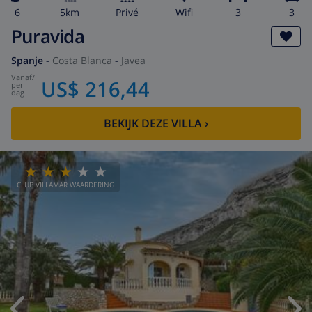
6
5km
privé
wifi
3
3
Puravida
Spanje
-
Costa Blanca
-
Javea
vanaf
/
US$ 216,44
per
dag
BEKIJK DEZE VILLA
›
CLUB VILLAMAR WAARDERING