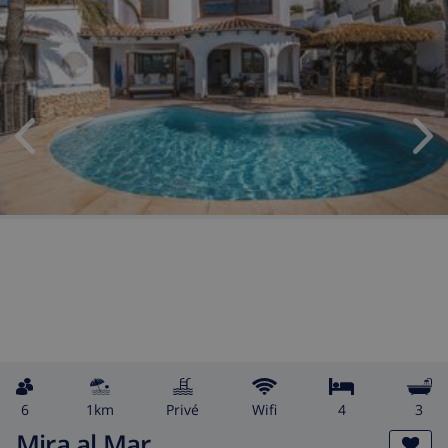
6
1km
privé
wifi
4
3
Mira al Mar