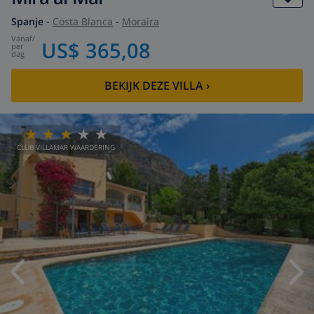
Spanje
-
Costa Blanca
-
Moraira
vanaf
/
US$ 365,08
per
dag
BEKIJK DEZE VILLA
›
CLUB VILLAMAR WAARDERING