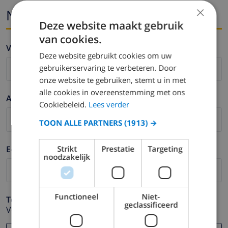
×
Naam en email
Deze website maakt gebruik
van cookies.
Voornaam *
Deze website gebruikt cookies om uw
gebruikerservaring te verbeteren. Door
onze website te gebruiken, stemt u in met
alle cookies in overeenstemming met ons
Achternaam *
Cookiebeleid.
Lees verder
TOON ALLE PARTNERS
(1913) →
E-mail *
Strikt
Prestatie
Targeting
noodzakelijk
Functioneel
Niet-
Telefoonnummer *
geclassificeerd
Voor het geval dat uw e-mail adres niet correct werkt.