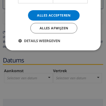
ALLES ACCEPTEREN
ALLES AFWIJZEN
(* de velden met een sterretje moeten verplicht worden
ingevuld )
DETAILS WEERGEVEN
Wij respecteren uw privacy. Uw persoonlijke gegevens worden nooit
aan derden verstrekt.
Datums
Aankomst
Vertrek
Selecteer een datum
Selecteer een datum