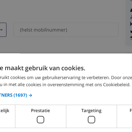
dri bli delt med andre.
e maakt gebruik van cookies.
ruikt cookies om uw gebruikerservaring te verbeteren. Door onze
 u in met alle cookies in overeenstemming met ons Cookiebeleid.
TNERS
(1697) →
August 2026
elijk
Prestatie
Targeting
F
N
MON
TUE
WED
THU
FRI
SAT
SUN