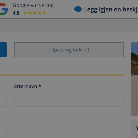
Google-vurdering
Legg igjen en besk
4.8
★★★★★
★★★★★
Tilpass og bekreft
Etternavn *