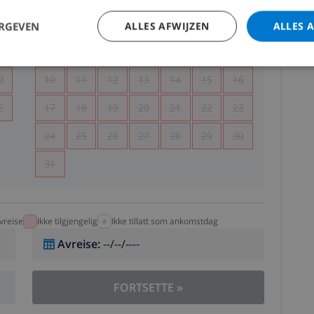
5
1
2
ERGEVEN
ALLES AFWIJZEN
ALLES 
2
3
4
5
6
7
8
9
9
10
11
12
13
14
15
16
6
17
18
19
20
21
22
23
24
25
26
27
28
29
30
31
vreise
Ikke tilgjengelig
Ikke tillatt som ankomstdag
Avreise
:
--/--/----
FORTSETTE
»