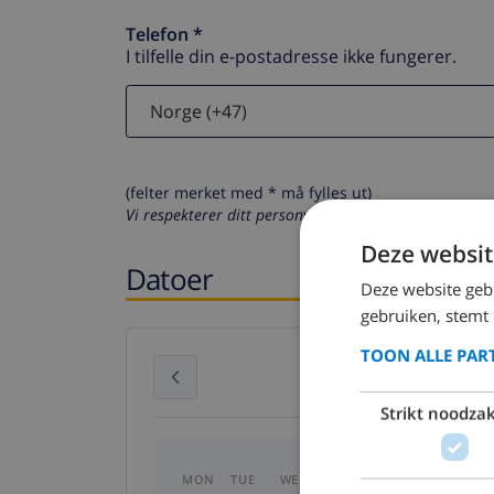
Telefon *
I tilfelle din e-postadresse ikke fungerer.
(felter merket med * må fylles ut)
Vi respekterer ditt personvern. Dine personalia vil al
Deze websit
Datoer
Deze website geb
gebruiken, stemt
TOON ALLE PAR
July 2026
Strikt noodzak
MON
TUE
WED
THU
FRI
SAT
SU