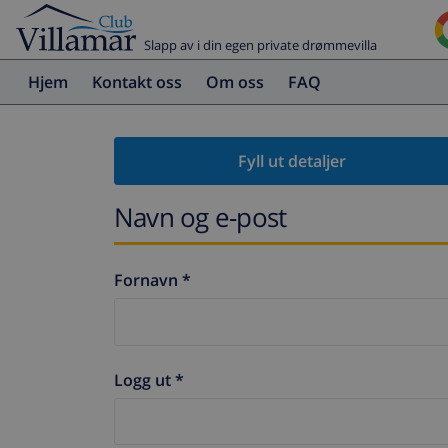
Slapp av i din egen private drømmevilla
Hjem
Kontakt oss
Om oss
FAQ
Fyll ut detaljer
Navn og e-post
Fornavn *
Logg ut *