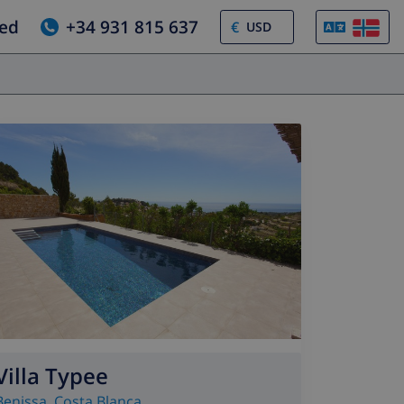
jed
+34 931 815 637
€
Villa Typee
Benissa
,
Costa Blanca