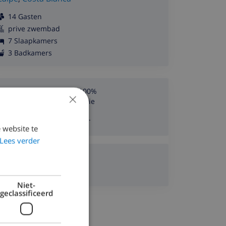
14 Gasten
prive zwembad
7 Slaapkamers
3 Badkamers
U geniet van onze 100%
×
Tevredenheidsgarantie
Laagste Prijs garantie.
 website te
Lees verder
Heeft u vragen?
Of stuur een e-mail
Niet-
geclassificeerd