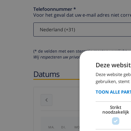
Telefoonnummer *
Voor het geval dat uw e-mail adres niet corr
(* de velden met een sterretje moeten verplicht 
Wij respecteren uw privacy. Uw persoonlijke gegeven
Deze websit
Datums
Deze website geb
gebruiken, stemt
TOON ALLE PAR
juli 2026
Strikt
noodzakelijk
MA.
DI.
WO.
DO.
VR.
ZA.
ZO