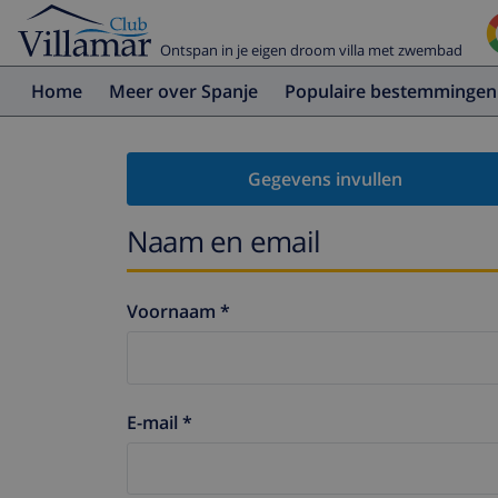
Ontspan in je eigen droom villa met zwembad
Home
Meer over Spanje
Populaire bestemmingen
Gegevens invullen
Naam en email
Voornaam *
E-mail *