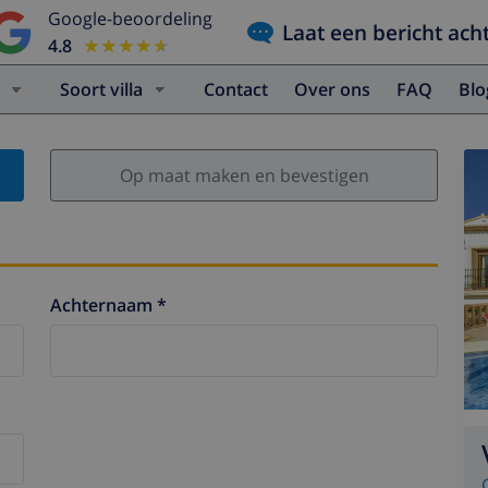
Google-beoordeling
Laat een bericht ach
4.8
★★★★★
★★★★★
Soort villa
Contact
Over ons
FAQ
Bl
Op maat maken en bevestigen
Achternaam *