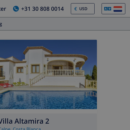
ter
+31 30 808 0014
€
og
Villa Altamira 2
Calpe
,
Costa Blanca