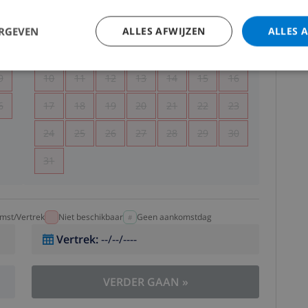
5
1
2
ERGEVEN
ALLES AFWIJZEN
ALLES 
2
3
4
5
6
7
8
9
9
10
11
12
13
14
15
16
6
17
18
19
20
21
22
23
24
25
26
27
28
29
30
31
mst/Vertrek
Niet beschikbaar
Geen aankomstdag
Vertrek
:
--/--/----
VERDER GAAN
»