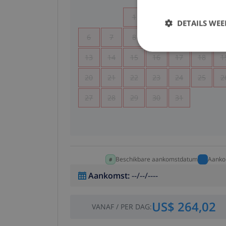
1
2
3
4
DETAILS WE
6
7
8
9
10
11
1
13
14
15
16
17
18
1
20
21
22
23
24
25
2
27
28
29
30
31
Beschikbare aankomstdatum
Aanko
Aankomst
:
--/--/----
US$ 264,02
VANAF
/
PER DAG
: