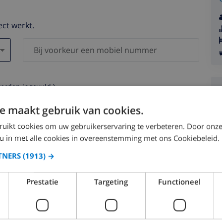
ect werkt.
worden ingevuld )
s worden nooit aan derden verstrekt.
e maakt gebruik van cookies.
ruikt cookies om uw gebruikerservaring te verbeteren. Door onze
 u in met alle cookies in overeenstemming met ons Cookiebeleid.
TNERS
(1913) →
augustus 2026
Prestatie
Targeting
Functioneel
.
MA.
DI.
WO.
DO.
VR.
ZA.
ZO.