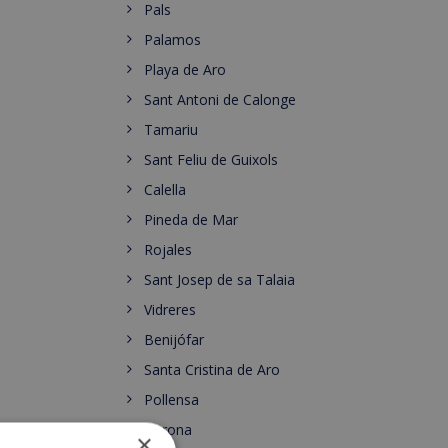
Pals
Palamos
Playa de Aro
Sant Antoni de Calonge
Tamariu
Sant Feliu de Guixols
Calella
Pineda de Mar
Rojales
Sant Josep de sa Talaia
Vidreres
Benijófar
Santa Cristina de Aro
Pollensa
Gerona
×