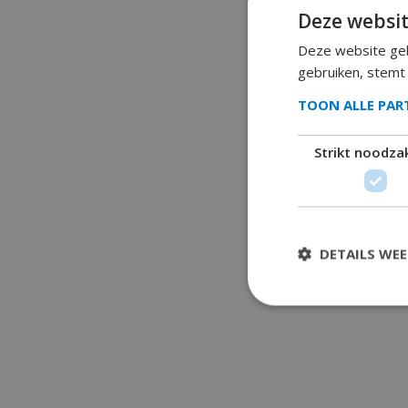
Deze websit
Deze website geb
gebruiken, stemt
TOON ALLE PA
Strikt noodzak
DETAILS WE