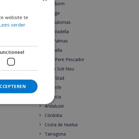
Benidorm
Malaga
ze website te
Maspalomas
Lees verder
Cala Vadella
Las Palmas
Marbella
unctioneel
Sant Pere Pescador
Torre Soli Nou
Ibiza Stad
ACCEPTEREN
Tenerife
Valencia
Andalusië
Córdoba
Costa de Huelva
Tarragona