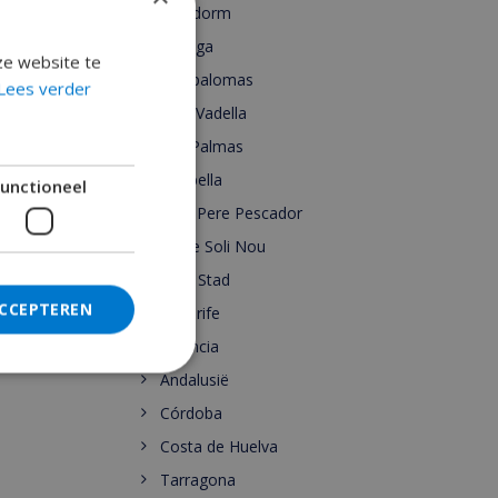
Benidorm
Malaga
ze website te
Maspalomas
Lees verder
Cala Vadella
Las Palmas
Marbella
unctioneel
Sant Pere Pescador
Torre Soli Nou
Ibiza Stad
ACCEPTEREN
Tenerife
Valencia
Andalusië
Córdoba
Costa de Huelva
Tarragona