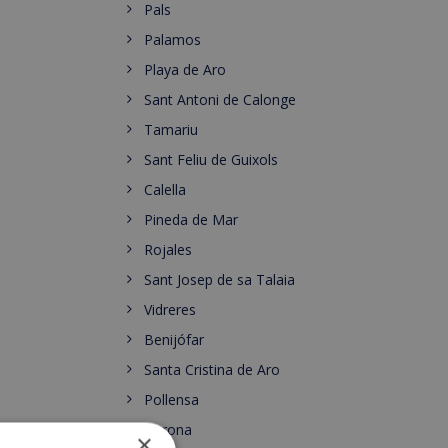
Pals
Palamos
Playa de Aro
Sant Antoni de Calonge
Tamariu
Sant Feliu de Guixols
Calella
Pineda de Mar
Rojales
Sant Josep de sa Talaia
Vidreres
Benijófar
Santa Cristina de Aro
Pollensa
Gerona
×