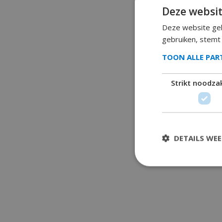
Deze websit
Deze website geb
gebruiken, stemt
TOON ALLE PA
Strikt noodzak
DETAILS WE