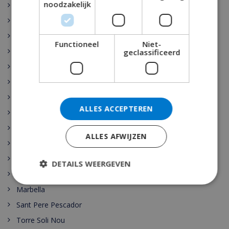
noodzakelijk
Rojales
Sant Josep de sa Talaia
Vidreres
Functioneel
Niet-
Benijófar
geclassificeerd
Santa Cristina de Aro
Pollensa
Gerona
ALLES ACCEPTEREN
Benidorm
Malaga
ALLES AFWIJZEN
Maspalomas
Cala Vadella
DETAILS WEERGEVEN
Las Palmas
Marbella
Sant Pere Pescador
Torre Soli Nou