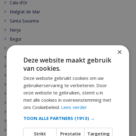
Cala d’Or
Malgrat de Mar
Santa Susanna
Nerja
Begur
Escala
×
Estartit
Deze website maakt gebruik
Pals
van cookies.
Palamos
Deze website gebruikt cookies om uw
Playa de Aro
gebruikerservaring te verbeteren. Door
onze website te gebruiken, stemt u in
Sant Antoni de Calonge
met alle cookies in overeenstemming met
Tamariu
ons Cookiebeleid.
Lees verder
Sant Feliu de Guixols
TOON ALLE PARTNERS
(1913) →
Calella
Pineda de Mar
Strikt
Prestatie
Targeting