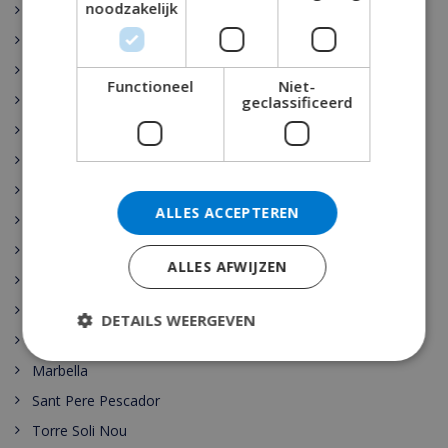
noodzakelijk
Rojales
Sant Josep de sa Talaia
Vidreres
Functioneel
Niet-
Benijófar
geclassificeerd
Santa Cristina de Aro
Pollensa
Gerona
ALLES ACCEPTEREN
Benidorm
Malaga
ALLES AFWIJZEN
Maspalomas
Cala Vadella
DETAILS WEERGEVEN
Las Palmas
Marbella
Sant Pere Pescador
Torre Soli Nou