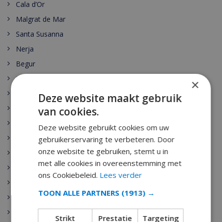
Cala d’Or
Malgrat de Mar
Santa Susanna
Nerja
Begur
Escala
×
Estartit
Deze website maakt gebruik
Pals
van cookies.
Palamos
Deze website gebruikt cookies om uw
Playa de Aro
gebruikerservaring te verbeteren. Door
onze website te gebruiken, stemt u in
Sant Antoni de Calonge
met alle cookies in overeenstemming met
Tamariu
ons Cookiebeleid.
Lees verder
Sant Feliu de Guixols
TOON ALLE PARTNERS
(1913) →
Calella
Pineda de Mar
Strikt
Prestatie
Targeting