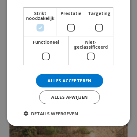
Lloret de Mar: Meer dan het Nachtleven –
Strikt
Prestatie
Targeting
noodzakelijk
Natuur, Geschiedenis & Famili...
september 22, 2025
Functioneel
Niet-
READ MORE 
geclassificeerd
ALLES ACCEPTEREN
ALLES AFWIJZEN
DETAILS WEERGEVEN