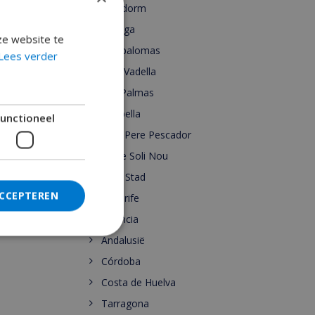
Benidorm
Malaga
ze website te
Maspalomas
Lees verder
Cala Vadella
Las Palmas
Marbella
unctioneel
Sant Pere Pescador
Torre Soli Nou
Ibiza Stad
ACCEPTEREN
Tenerife
Valencia
Andalusië
Córdoba
Costa de Huelva
Tarragona