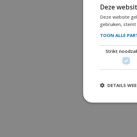
Deze websit
Deze website geb
gebruiken, stemt
TOON ALLE PA
Strikt noodzak
DETAILS WE