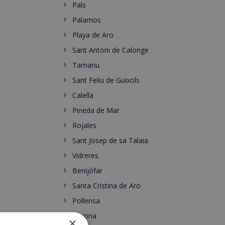
Pals
Palamos
Playa de Aro
Sant Antoni de Calonge
Tamariu
Sant Feliu de Guixols
Calella
Pineda de Mar
Rojales
Sant Josep de sa Talaia
Vidreres
Benijófar
Santa Cristina de Aro
Pollensa
Gerona
×