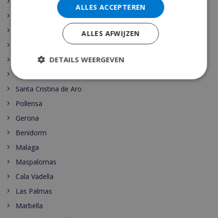
Calella
ALLES ACCEPTEREN
Pineda de Mar
Rojales
ALLES AFWIJZEN
Sant Josep de sa Talaia
DETAILS WEERGEVEN
Vidreres
Benijófar
Santa Cristina de Aro
Pollensa
Gerona
Benidorm
Malaga
Maspalomas
Cala Vadella
Las Palmas
Marbella