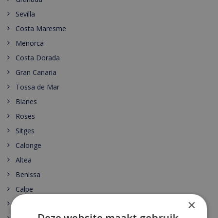
Sevilla
Costa Maresme
Menorca
Costa Dorada
Gran Canaria
Tossa de Mar
Blanes
Roses
Sitges
Calonge
Altea
Benissa
Calpe
×
Denia