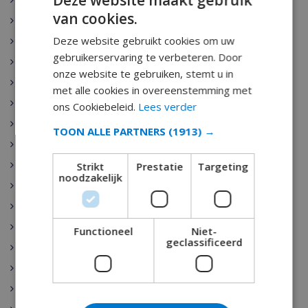
Deze website maakt gebruik
Javea
van cookies.
Moraira
Deze website gebruikt cookies om uw
Cala d’Or
gebruikerservaring te verbeteren. Door
Malgrat de Mar
onze website te gebruiken, stemt u in
Santa Susanna
met alle cookies in overeenstemming met
Nerja
ons Cookiebeleid.
Lees verder
Begur
TOON ALLE PARTNERS
(1913) →
Escala
Estartit
Strikt
Prestatie
Targeting
noodzakelijk
Pals
Palamos
Playa de Aro
Functioneel
Niet-
geclassificeerd
Sant Antoni de Calonge
Tamariu
Sant Feliu de Guixols