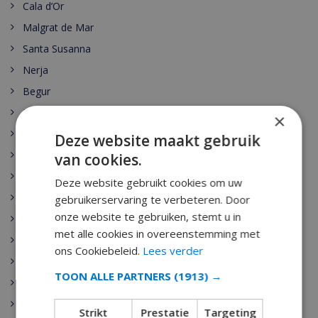
Cala d’Or
Malgrat de Mar
Santa Susanna
Nerja
Begur
Escala
×
Estartit
Deze website maakt gebruik
Pals
van cookies.
Palamos
Deze website gebruikt cookies om uw
Playa de Aro
gebruikerservaring te verbeteren. Door
onze website te gebruiken, stemt u in
Sant Antoni de Calonge
met alle cookies in overeenstemming met
Tamariu
ons Cookiebeleid.
Lees verder
Sant Feliu de Guixols
TOON ALLE PARTNERS
(1913) →
Calella
Pineda de Mar
Strikt
Prestatie
Targeting