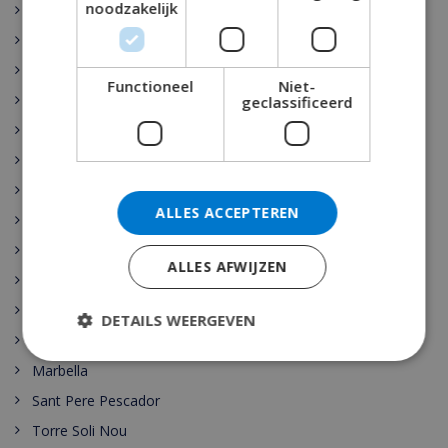
noodzakelijk
Rojales
Sant Josep de sa Talaia
Vidreres
Functioneel
Niet-
Benijófar
geclassificeerd
Santa Cristina de Aro
Pollensa
Gerona
ALLES ACCEPTEREN
Benidorm
Malaga
ALLES AFWIJZEN
Maspalomas
Cala Vadella
DETAILS WEERGEVEN
Las Palmas
Marbella
Sant Pere Pescador
Torre Soli Nou