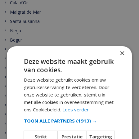
Cala d’Or
Malgrat de Mar
Santa Susanna
Nerja
Begur
Escala
×
Estartit
Deze website maakt gebruik
Pals
van cookies.
Palamos
Deze website gebruikt cookies om uw
Playa de Aro
gebruikerservaring te verbeteren. Door
onze website te gebruiken, stemt u in
Sant Antoni de Calonge
met alle cookies in overeenstemming met
Tamariu
ons Cookiebeleid.
Lees verder
Sant Feliu de Guixols
TOON ALLE PARTNERS
(1913) →
Calella
Pineda de Mar
Strikt
Prestatie
Targeting