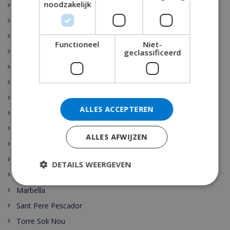
noodzakelijk
Rojales
Sant Josep de sa Talaia
Vidreres
Functioneel
Niet-
Benijófar
geclassificeerd
Santa Cristina de Aro
Pollensa
Gerona
ALLES ACCEPTEREN
Benidorm
Malaga
ALLES AFWIJZEN
Maspalomas
Cala Vadella
DETAILS WEERGEVEN
Las Palmas
Marbella
Sant Pere Pescador
Torre Soli Nou