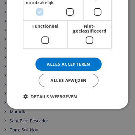
noodzakelijk
Rojales
Sant Josep de sa Talaia
Vidreres
Functioneel
Niet-
Benijófar
geclassificeerd
Santa Cristina de Aro
Pollensa
Gerona
ALLES ACCEPTEREN
Benidorm
Malaga
ALLES AFWIJZEN
Maspalomas
Cala Vadella
DETAILS WEERGEVEN
Las Palmas
Marbella
Sant Pere Pescador
Torre Soli Nou