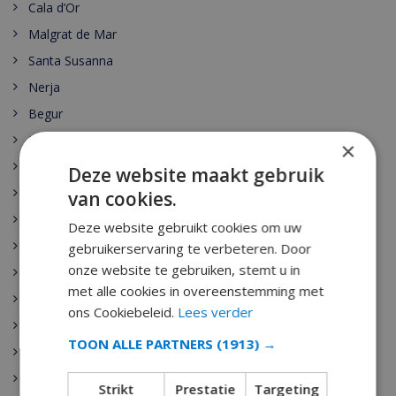
Cala d’Or
Malgrat de Mar
Santa Susanna
Nerja
Begur
Escala
×
Estartit
Deze website maakt gebruik
Pals
van cookies.
Palamos
Deze website gebruikt cookies om uw
Playa de Aro
gebruikerservaring te verbeteren. Door
onze website te gebruiken, stemt u in
Sant Antoni de Calonge
met alle cookies in overeenstemming met
Tamariu
ons Cookiebeleid.
Lees verder
Sant Feliu de Guixols
TOON ALLE PARTNERS
(1913) →
Calella
Pineda de Mar
Strikt
Prestatie
Targeting