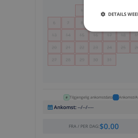
1
2
3
4
DETAILS WE
6
7
8
9
10
11
1
13
14
15
16
17
18
1
20
21
22
23
24
25
2
27
28
29
30
31
Tilgjengelig ankomstdato
Ankomst/A
Ankomst
:
--/--/----
$0.00
FRA
/
PER DAG
: