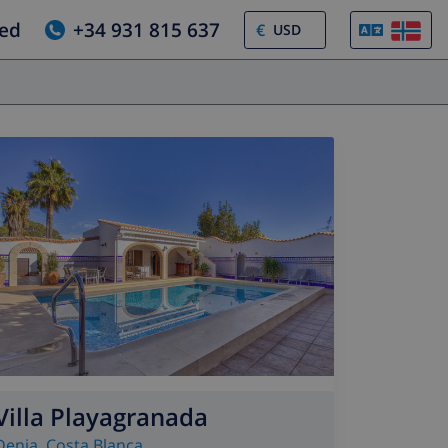
jed
+34 931 815 637
€
Villa Playagranada
Denia
,
Costa Blanca