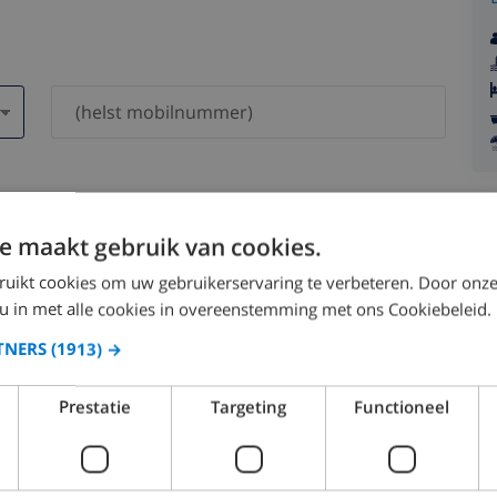
dri bli delt med andre.
e maakt gebruik van cookies.
ruikt cookies om uw gebruikerservaring te verbeteren. Door onze
 u in met alle cookies in overeenstemming met ons Cookiebeleid.
TNERS
(1913) →
August 2026
Prestatie
Targeting
Functioneel
N
MON
TUE
WED
THU
FRI
SAT
SUN