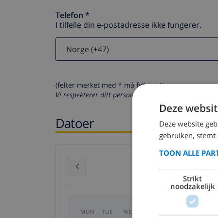
Telefon *
I tilfelle din e-postadresse ikke fungerer.
(felter merket med * må fylles ut)
Vi respekterer ditt personvern. Dine personalia vil al
Deze websit
Datoer
Deze website geb
gebruiken, stemt
TOON ALLE PAR
July 2026
Strikt
noodzakelijk
MON
TUE
WED
THU
FRI
SAT
SU