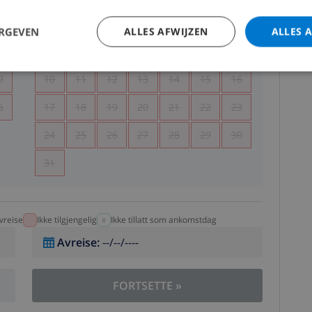
5
1
2
ERGEVEN
ALLES AFWIJZEN
ALLES 
2
3
4
5
6
7
8
9
9
10
11
12
13
14
15
16
6
17
18
19
20
21
22
23
24
25
26
27
28
29
30
31
vreise
Ikke tilgjengelig
Ikke tillatt som ankomstdag
Avreise
:
--/--/----
FORTSETTE
»