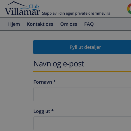
Slapp av i din egen private drømmevilla
Hjem
Kontakt oss
Om oss
FAQ
Fyll ut detaljer
Navn og e-post
Fornavn *
Logg ut *