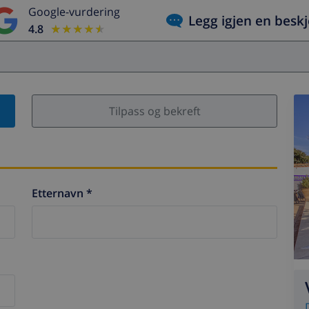
Google-vurdering
Legg igjen en besk
4.8
★★★★★
★★★★★
Tilpass og bekreft
Etternavn *