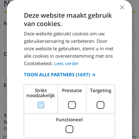
Nome ed e-mail
×
Deze website maakt gebruik
van cookies.
Nome *
Deze website gebruikt cookies om uw
gebruikerservaring te verbeteren. Door
onze website te gebruiken, stemt u in met
Cognome *
alle cookies in overeenstemming met ons
Cookiebeleid.
Lees verder
TOON ALLE PARTNERS
(1697) →
E-mail *
Strikt
Prestatie
Targeting
noodzakelijk
Telefono *
Functioneel
Nel caso in cui il tuo indirizzo email non funzioni
correttamente.