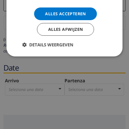
ALLES ACCEPTEREN
ALLES AFWIJZEN
(i campi contrassegnati con * sono obbligatori)
DETAILS WEERGEVEN
Rispettiamo la tua privacy. I tuoi dati personali non saranno mai
condivisi con gli altri.
Date
Arrivo
Partenza
Seleziona una data
Seleziona una data