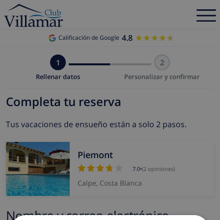
4.8
★★★★★
★★★★★
Calificación de Google
1
2
Rellenar datos
Personalizar y confirmar
Completa tu reserva
Tus vacaciones de ensueño están a solo 2 pasos.
Piemont
7.0
•
(2 opiniones)
Calpe, Costa Blanca
Nombre y correo electrónico