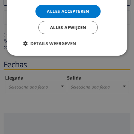
ALLES ACCEPTEREN
ALLES AFWIJZEN
( * Los campos marcados con un asterisco son obligatorios )
Respetamos su privacidad. Sus datos personales no serán
DETAILS WEERGEVEN
compartidos con ninguna otra persona o empresa.
Fechas
Llegada
Salida
Selecciona una fecha
Selecciona una fecha