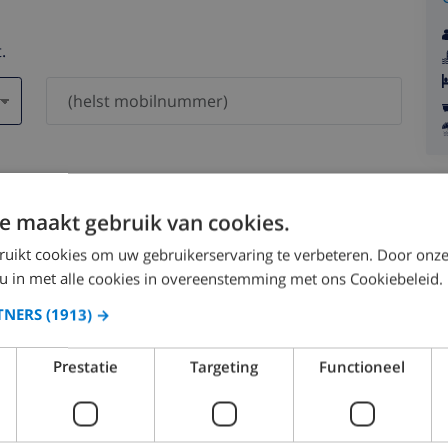
.
 vil aldrig blive delt med andre.
e maakt gebruik van cookies.
ruikt cookies om uw gebruikerservaring te verbeteren. Door onze
 u in met alle cookies in overeenstemming met ons Cookiebeleid.
TNERS
(1913) →
august 2026
Prestatie
Targeting
Functioneel
ØN
MAN
TIR
ONS
TOR
FRE
LØR
SØN