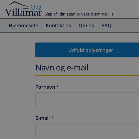
Slap af i din egen private drømmevilla
Hjemmeside
Kontakt os
Om os
FAQ
Udfyld oplysninger
Navn og e-mail
Fornavn *
E-mail *