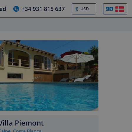
ed
+34 931 815 637
€
Villa Piemont
Calpe
,
Costa Blanca