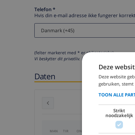
Telefon *
Hvis din e-mail adresse ikke fungerer korrekt
(felter markeret med * er obligatoriske)
Vi beskytter dit privatliv. Dine personlige oplysninger
Deze websit
Daten
Deze website geb
gebruiken, stemt
TOON ALLE PAR
juli 2026
Strikt
noodzakelijk
MAN
TIR
ONS
TOR
FRE
LØR
S