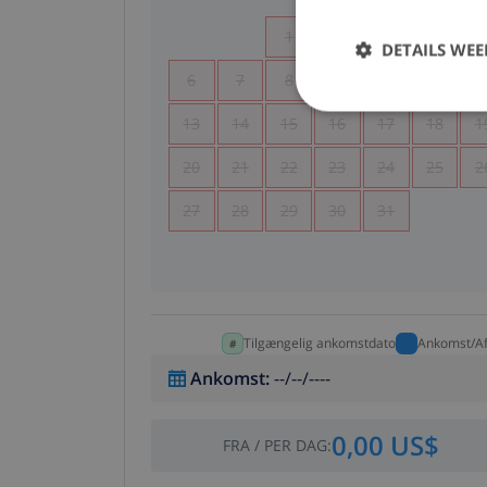
1
2
3
4
DETAILS WE
6
7
8
9
10
11
1
13
14
15
16
17
18
1
20
21
22
23
24
25
2
27
28
29
30
31
Tilgængelig ankomstdato
Ankomst/Af
Ankomst
:
--/--/----
0,00 US$
FRA
/
PER DAG
: