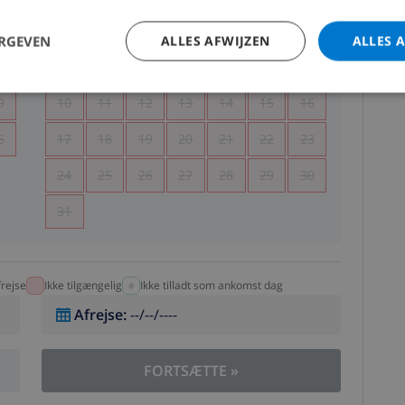
5
1
2
ERGEVEN
ALLES AFWIJZEN
ALLES 
2
3
4
5
6
7
8
9
9
10
11
12
13
14
15
16
6
17
18
19
20
21
22
23
24
25
26
27
28
29
30
31
rejse
Ikke tilgængelig
Ikke tilladt som ankomst dag
Afrejse
:
--/--/----
FORTSÆTTE
»