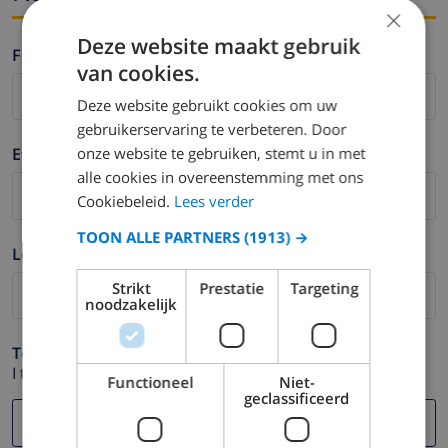
×
Deze website maakt gebruik
Fornavn *
van cookies.
Deze website gebruikt cookies om uw
gebruikerservaring te verbeteren. Door
onze website te gebruiken, stemt u in met
Etternavn *
alle cookies in overeenstemming met ons
Cookiebeleid.
Lees verder
TOON ALLE PARTNERS
(1913) →
Logg ut *
Strikt
Prestatie
Targeting
noodzakelijk
Telefon *
I tilfelle din e-postadresse ikke fungerer.
Functioneel
Niet-
geclassificeerd