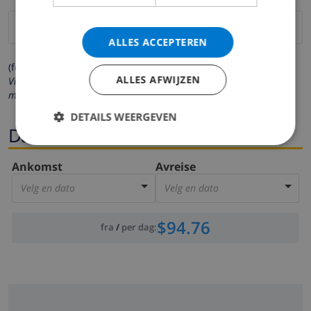
ALLES ACCEPTEREN
(felter merket med * må fylles ut)
ALLES AFWIJZEN
Vi respekterer ditt personvern. Dine personalia vil aldri bli delt
med andre.
DETAILS WEERGEVEN
Datoer
Ankomst
Avreise
Velg en dato
Velg en dato
$94.76
fra
/
per dag
: