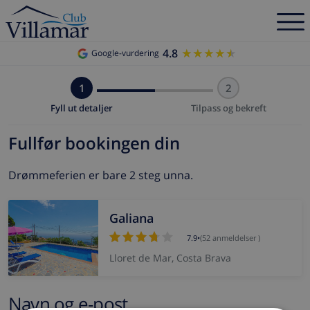
4.8
★★★★★
★★★★★
Google-vurdering
1
2
Fyll ut detaljer
Tilpass og bekreft
Fullfør bookingen din
Drømmeferien er bare 2 steg unna.
Galiana
7.9
•
(52 anmeldelser )
Lloret de Mar, Costa Brava
Navn og e-post