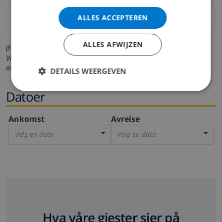
ALLES ACCEPTEREN
ALLES AFWIJZEN
(felter merket med * må fylles ut)
Vi respekterer ditt personvern. Dine personalia vil aldri bli delt
med andre.
DETAILS WEERGEVEN
Datoer
Ankomst
Avreise
Velg en dato
Velg en dato
Hva våre gjester sier på