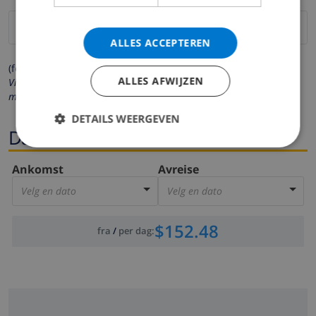
ALLES ACCEPTEREN
(felter merket med * må fylles ut)
ALLES AFWIJZEN
Vi respekterer ditt personvern. Dine personalia vil aldri bli delt
med andre.
DETAILS WEERGEVEN
Datoer
Ankomst
Avreise
Velg en dato
Velg en dato
$152.48
fra
/
per dag
: