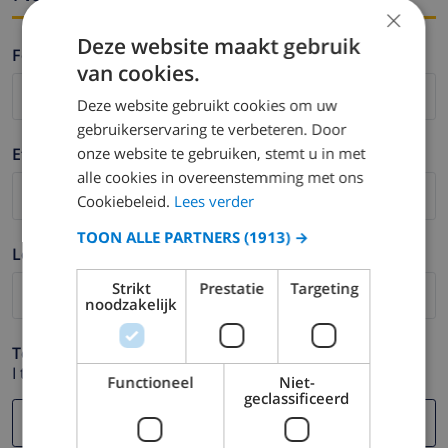
×
Deze website maakt gebruik
Fornavn *
van cookies.
Deze website gebruikt cookies om uw
gebruikerservaring te verbeteren. Door
onze website te gebruiken, stemt u in met
Etternavn *
alle cookies in overeenstemming met ons
Cookiebeleid.
Lees verder
TOON ALLE PARTNERS
(1913) →
Logg ut *
Strikt
Prestatie
Targeting
noodzakelijk
Telefon *
I tilfelle din e-postadresse ikke fungerer.
Functioneel
Niet-
geclassificeerd