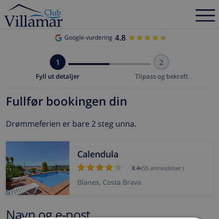
4.8
★★★★★
★★★★★
Google-vurdering
1
2
Fyll ut detaljer
Tilpass og bekreft
Fullfør bookingen din
Drømmeferien er bare 2 steg unna.
Calendula
8.4
•
(55 anmeldelser )
Blanes, Costa Brava
Navn og e-post