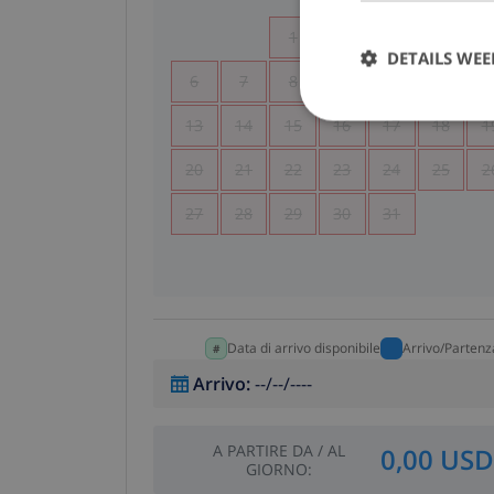
1
2
3
4
DETAILS WE
6
7
8
9
10
11
1
13
14
15
16
17
18
1
20
21
22
23
24
25
2
27
28
29
30
31
Data di arrivo disponibile
Arrivo/Partenz
Arrivo
:
--/--/----
A PARTIRE DA
/
AL
0,00 USD
GIORNO
: