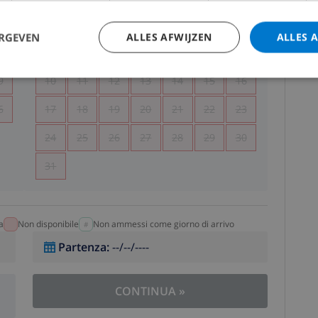
5
1
2
ERGEVEN
ALLES AFWIJZEN
ALLES 
2
3
4
5
6
7
8
9
9
10
11
12
13
14
15
16
6
17
18
19
20
21
22
23
24
25
26
27
28
29
30
31
a
Non disponibile
Non ammessi come giorno di arrivo
Partenza
:
--/--/----
CONTINUA
»