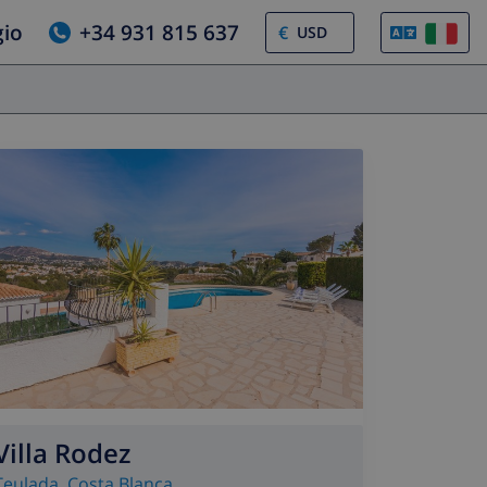
gio
+34 931 815 637
€
Villa Rodez
Teulada
,
Costa Blanca