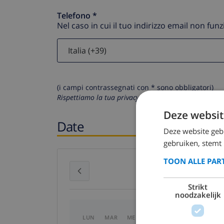
Telefono *
Nel caso in cui il tuo indirizzo email non fun
(i campi contrassegnati con * sono obbligatori)
Rispettiamo la tua privacy. I tuoi dati personali non 
Deze websit
Date
Deze website geb
gebruiken, stemt
TOON ALLE PAR
luglio 2026
Strikt
noodzakelijk
LUN
MAR
MER
GIO
VEN
SAB
D