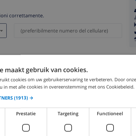
zioni correttamente.
saranno mai condivisi con gli altri.
e maakt gebruik van cookies.
ruikt cookies om uw gebruikerservaring te verbeteren. Door onze
 u in met alle cookies in overeenstemming met ons Cookiebeleid.
TNERS
(1913) →
agosto 2026
Prestatie
Targeting
Functioneel
OM
LUN
MAR
MER
GIO
VEN
SAB
DOM